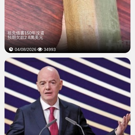
祖先借書150年沒還
預期欠款2.8萬美元
04/08/2026
34993