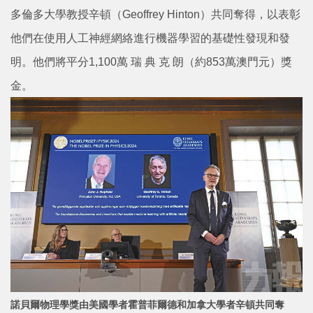
多倫多大學教授辛頓（Geoffrey Hinton）共同奪得，以表彰
他們在使用人工神經網絡進行機器學習的基礎性發現和發
明。他們將平分1,100萬 瑞 典 克 朗（約853萬澳門元）獎
金。
諾貝爾物理學獎由美國學者霍普菲爾德和加拿大學者辛頓共同奪