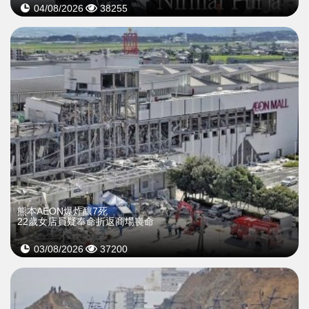
04/08/2026
38255
熊本AEON爆炸釀7死
22歲女店員疑奉命折返商場喪命
03/08/2026
37200