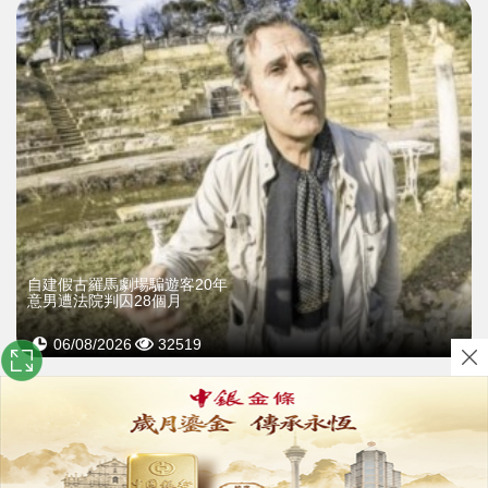
自建假古羅馬劇場騙遊客20年
意男遭法院判囚28個月
06/08/2026
32519