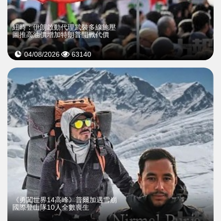
紐時：伊朗啟動代理武裝多線施壓
圖推高油價增加特朗普開戰代價
04/08/2026
63140
《勇闖世界14高峰》普爾加遇雪崩
國際登山隊10人全數喪生