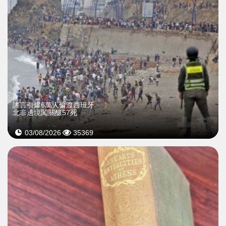
謠言引爆6萬人偷渡西班牙
北非邊境闖關釀57死
03/08/2026
35369