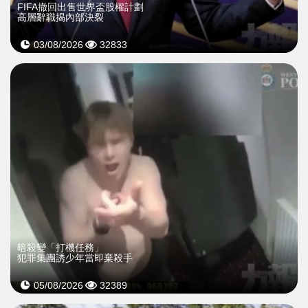
FIFA撤回出售世界盃股權計劃
高層辭職揭內部決裂
03/08/2026
32833
暗殺變「打機任務」
犯罪集團誘少年當即棄殺手
05/08/2026
32389