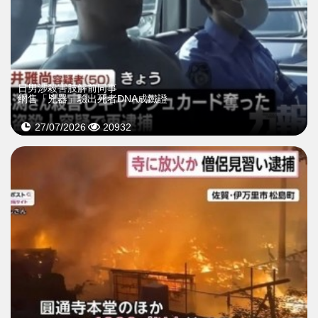
日男涉殺害肢解前同事
網售「兇器」驗出死者DNA成鐵證
27/07/2026
20932