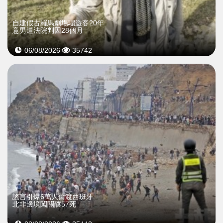
自建假古羅馬劇場騙遊客20年
意男遭法院判囚28個月
06/08/2026
35742
謠言引爆6萬人偷渡西班牙
北非邊境闖關釀57死