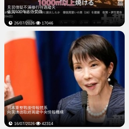
見習僧疑不滿修行待遇縱火
佐賀600年古寺焚燬
26/07/2026
17046
日本重整戰後情報體系
向美澳德取經籌建中央情報機構
16/07/2026
42314