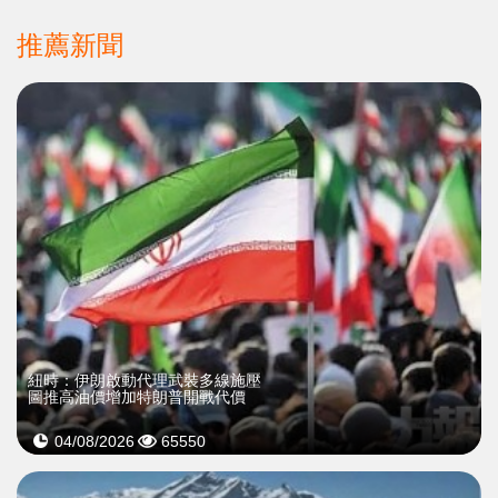
推薦新聞
紐時：伊朗啟動代理武裝多線施壓
圖推高油價增加特朗普開戰代價
04/08/2026
65550