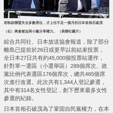
若執政聯盟失去多數席位，才上任不足一個月的日本首相石破茂
（右）將會被迫與小黨分享權力。 （美聯社圖片）
綜合共同社、日本放送協會報道，除了部分
離島已提前於26日或更早以前結束投票，
全日本27日共有約45,000個投票站運作，
針對單一選區（小選舉區）289個席次、政
黨比例代表選區176個席次，總共465個席
次進行改選。此次共有1,344人登記參選，
其中有314名女性登記，創下歷來最多女性
參選的紀錄。
日本首相石破茂為了鞏固自民黨權力，在本