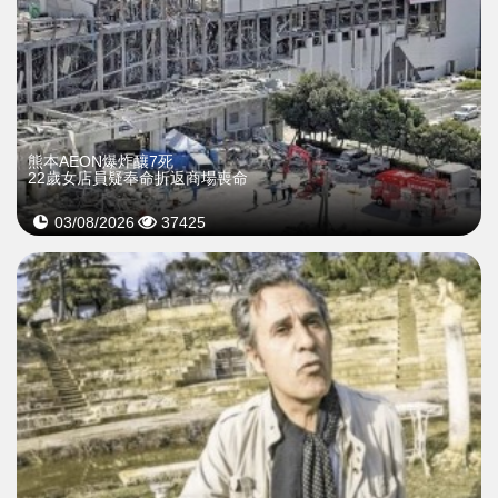
熊本AEON爆炸釀7死
22歲女店員疑奉命折返商場喪命
03/08/2026
37425