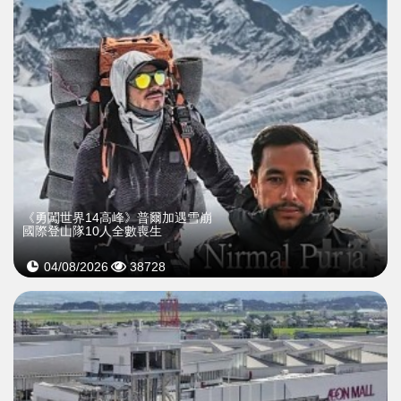
《勇闖世界14高峰》普爾加遇雪崩
國際登山隊10人全數喪生
04/08/2026
38728