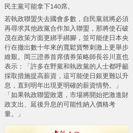
民主黨可能拿下140席。
若執政聯盟失去國會多數，自民黨就將必須
再尋求其他政黨合作加入聯盟，那將使石破
茂在政策方面更綁手綁腳，並可能使日本央
行在撤出數十年來的寬鬆貨幣刺激上更舉步
維艱。岡三證券首席債券策略師長谷川直也
表示：「許多在野黨和執政黨的人士都呼籲
採取措施提高薪資，這可能使日銀更難以升
息，直到明年出現更明確的薪資情勢。」
「如果執政聯盟敗選，市場將開始把激進財
政支出、延後升息的可能性納入價格考
量。」