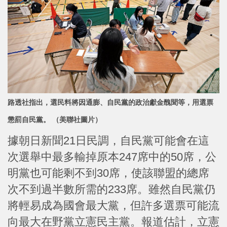
路透社指出，選民料將因通膨、自民黨的政治獻金醜聞等，用選票
懲罰自民黨。 （美聯社圖片）
據朝日新聞21日民調，自民黨可能會在這
次選舉中最多輸掉原本247席中的50席，公
明黨也可能剩不到30席，使該聯盟的總席
次不到過半數所需的233席。雖然自民黨仍
將輕易成為國會最大黨，但許多選票可能流
向最大在野黨立憲民主黨。報道估計，立憲