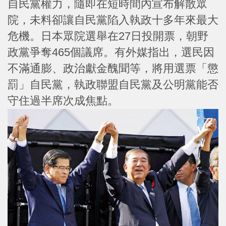
自民黨權力，隨即在短時間內宣布解散眾
院，未料卻讓自民黨陷入執政十多年來最大
危機。日本眾院選舉在27日投開票，朝野
政黨爭奪465個議席。有外媒指出，選民因
不滿通膨、政治獻金醜聞等，將用選票「懲
罰」自民黨，執政聯盟自民黨及公明黨能否
守住過半席次成焦點。