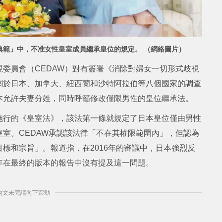
典範」中，不准女性皇室成員繼承皇位的規定。 （網絡圖片）
委員會（CEDAW）對有簽署《消除對婦女一切形式歧視
關於日本、加拿大、紐西蘭和沙特阿拉伯等八個國家的調查
本允許夫妻分姓，同時呼籲修改僅限男性的皇位繼承法。
始施行的《皇室法》，該法第一條就規定了日本皇位僅由男性
室。CEDAW承認該法律「不在其權限範圍內」，但認為
標和宗旨」。報道指，在2016年的審議中，日本強烈反
年在最終的版本的報告中沒有提及這一問題。
] 內文未完請向下滾動