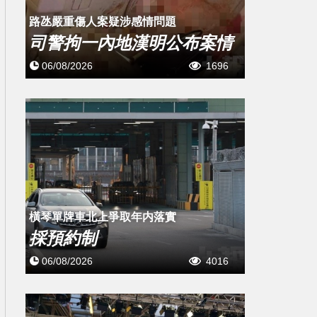
​路氹嚴重傷人案疑涉感情問題
司警拘一內地漢明公布案情
06/08/2026
1696
橫琴單牌車北上爭取年内落實
採預約制
06/08/2026
4016