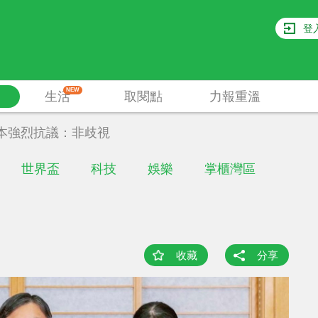
登
NEW
生活
取閱點
力報重溫
本強烈抗議：非歧視
世界盃
科技
娛樂
掌櫃灣區
收藏
分享