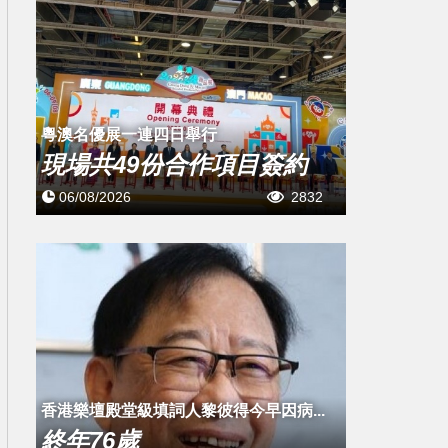
粵澳名優展一連四日舉行
現場共49份合作項目簽約
06/08/2026
2832
​香港樂壇殿堂級填詞人黎彼得今早因病...
終年76歲