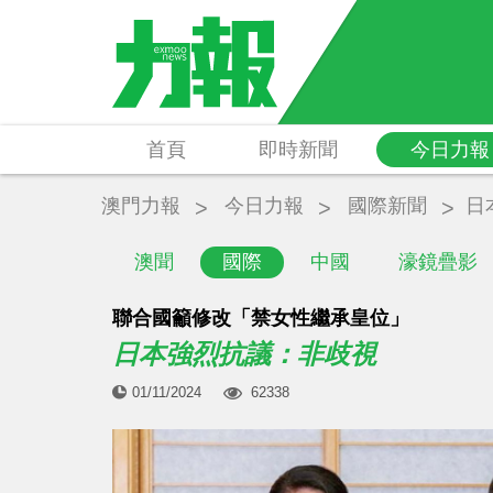
首頁
即時新聞
今日力報
澳門力報
今日力報
國際新聞
日
澳聞
國際
中國
濠鏡疊影
聯合國籲修改「禁女性繼承皇位」
日本強烈抗議：非歧視
01/11/2024
62338