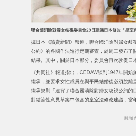
聯合國消除對婦女歧視委員會29日建議日本修改「皇室
據日本《讀賣新聞》報道，聯合國消除對婦女歧視
公約》的各國作法進行定期審查，於周二發布了
結果。其中，關於日本部分，委員會再次敦促日
《共同社》報道指出，CEDAW談到1947年開
繼承，並要求女性成員在與平民結婚後必須脫離皇
繼承規則「違背了聯合國消除對婦女歧視公約的目
對結論性意見草案中包含的皇室法修改建議，當
[贊助