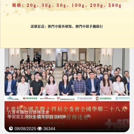
岑浩輝：貫徹落實習主席講話精神
凝心聚力提升效能促多元
19/01/2026
43744
八青年團體合辦傳達會
學習習主席致全國青聯賀信精神
08/08/2025
36344