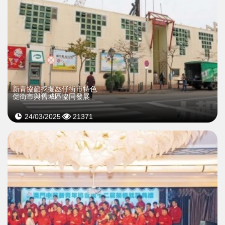
新青協籲挖掘氹仔街市特色
促街市與舊城區協同發展
24/03/2025
21371