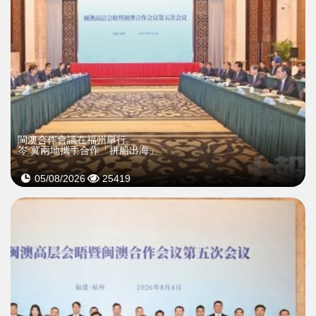
閩澳合作會議在福州舉行
岑:冀兩地攜手合作「拼船出海」
05/08/2026
25419