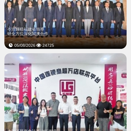
岑浩輝晤福建省領導
研全方位深化閩澳合作
05/08/2026
24725