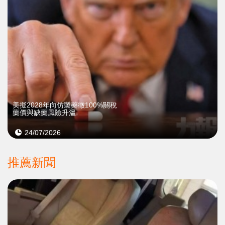
美擬2028年向仿製藥徵100%關稅
藥價與缺藥風險升溫
24/07/2026
推薦新聞