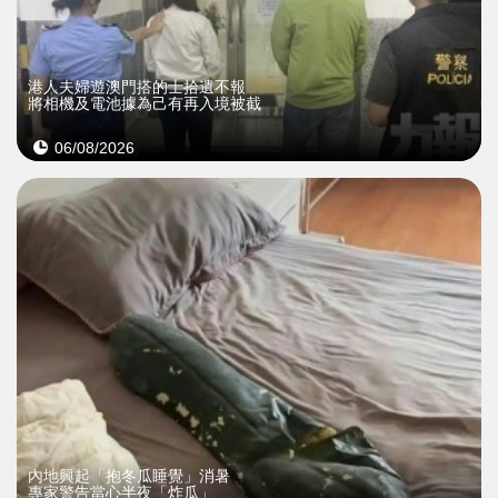
​港人夫婦遊澳門搭的士拾遺不報
將相機及電池據為己有再入境被截
06/08/2026
內地興起「抱冬瓜睡覺」消暑
專家警告當心半夜「炸瓜」