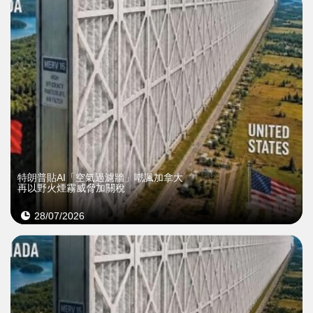
特朗普貼AI「空氣過濾牆」嘲諷加拿大
再以野火煙霧威脅加關稅
28/07/2026