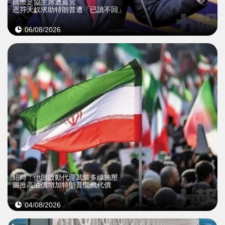
國際足協主席遭逼宮
恩芬天奴求助特朗普遭「已讀不回」
06/08/2026
紐時：伊朗啟動代理武裝多線施壓
圖推高油價增加特朗普開戰代價
04/08/2026