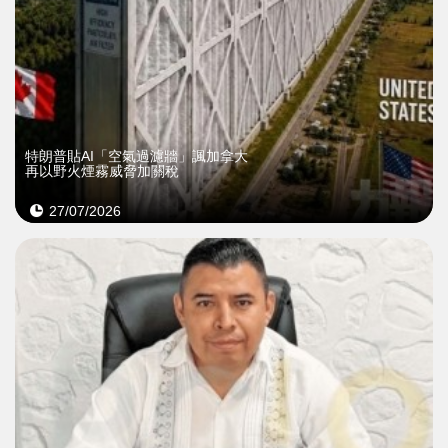
特朗普貼AI「空氣過濾牆」諷加拿大
再以野火煙霧威脅加關稅
27/07/2026