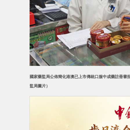
國家藥監局公佈簡化港澳已上市傳統口服中成藥註冊審批
監局圖片）