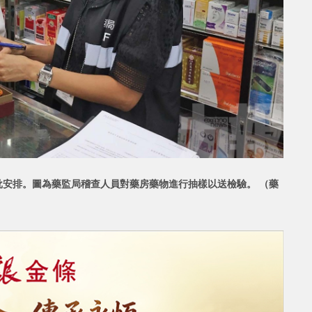
安排。圖為藥監局稽查人員對藥房藥物進行抽樣以送檢驗。 （藥