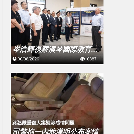
岑浩輝視察澳琴國際教育...
06/08/2026
6387
​路氹嚴重傷人案疑涉感情問題
司警拘一內地漢明公布案情