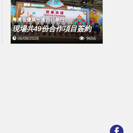
粵澳名優展一連四日舉行
現場共49份合作項目簽約
06/08/2026
9656