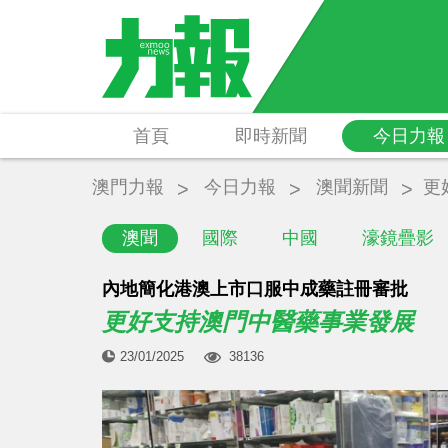
首頁
即時新聞
今日力報
澳門力報
今日力報
澳聞新聞
更
澳聞
國際
中國
濠鏡疊影
內地簡化港澳上市口服中成藥註冊審批
更好支持澳門中醫藥事業發展
23/01/2025
38136