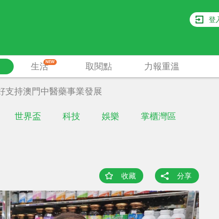
登
NEW
生活
取閱點
力報重溫
好支持澳門中醫藥事業發展
世界盃
科技
娛樂
掌櫃灣區
收藏
分享