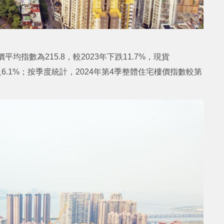
均指數為215.8，較2023年下跌11.7%，現貨
3%及6.1%；按季度統計，2024年第4季整體住宅樓價指數較第