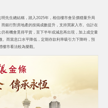
明先生總結稱，踏入2025年，相信樓市會呈價穩量升局
，而銀行對房地產的按揭成數提升，支持買家入市。估計在
上仍有機會覓得平貨，至下半年或減息再出現，加上成交量
會微。而當息口水平降低，定期存款利率吸引力下降時，預
整體樓市看法較為樂觀。