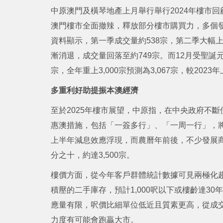
中原澳門及橫琴地產上月舉行舉行2024年樓市回顧
澳門樓市全面撤辣，釋放部分樓市購買力，多個
資料顯示，第一季成交量約538宗，第二季大幅上
漸消退，成交量回落至約749宗。而12月受聖誕
宗，全年重上3,000宗預測為3,067宗，較202
多重利好助提振本澳經濟
至於2025年樓市展望，中原指，在中央政府不
惠澳措施，包括「一簽多行」、「一周一行」，
上半年減息效應浮現，而農曆年前後，不少發展
分之十，約達3,500宗。
樓價方面，從今年客戶群體統計數據可見兩極化
積壓的二手庫存，預計1,000呎以下或樓齡達3
應量有限，呎價比細單位低近且質素更高，從成
力度有可能會跑贏大市。