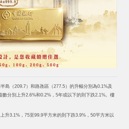
半島（209.7）和路氹區（277.5）的升幅分別為0.1%及
指數分別上升2.6%和0.2%，5年或以下的則下跌2.1%。樓
3.1%，75至99.9平方米的則下跌3.9%，50平方米以