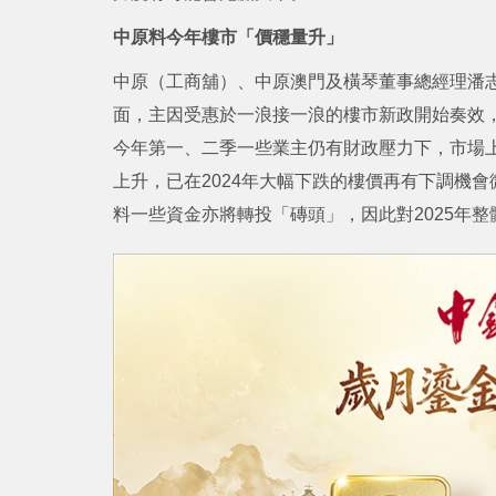
中原料今年樓市「價穩量升」
中原（工商舖）、中原澳門及橫琴董事總經理潘志
面，主因受惠於一浪接一浪的樓市新政開始奏效
今年第一、二季一些業主仍有財政壓力下，市場
上升，已在2024年大幅下跌的樓價再有下調機
料一些資金亦將轉投「磚頭」，因此對2025年