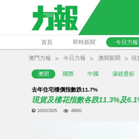
首頁
即時新聞
今日力報
澳門力報
今日力報
澳聞新聞
現
澳聞
國際
中國
濠鏡疊影
去年住宅樓價指數跌11.7%
現貨及樓花指數各跌11.3%及6.1
10/02/2025
48681