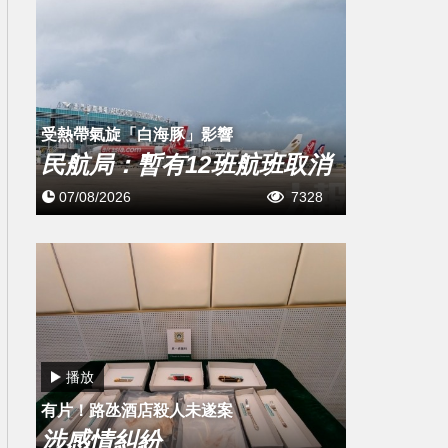
受熱帶氣旋「白海豚」影響
民航局：暫有12班航班取消
07/08/2026
7328
播放
有片！路氹酒店殺人未遂案
涉感情糾紛