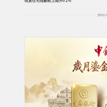
現貨住宅指數較上期升0.2%
[贊助