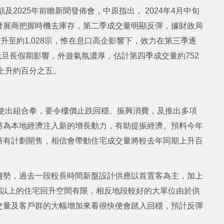
及2025年前瞻新聞發佈會，中原指出， 2024年4月中旬
發展商把握時機去庫存，第二季成交量明顯反彈，據財政局
升至約1,028宗，惟在息口高企影響下，效力在第三季逐
元旦長假期影響，外遊氣氛濃厚，估計第四季成交量約752
3年上升約百分之五。
斷使出組合拳，要令樓價止跌回穩、振興消費，及推出多項
將為本地經濟注入新的增長動力，有助提振經濟。預料今年
商有計劃開售，相信會帶動住宅成交量將較去年同期上升百
趨勢，過去一段較長時間新盤設計供應以首置客為主，加上
0年以上的住宅回升空間有限，相反地段較好的大單位由於供
交量及客戶群的大幅增加來看很快便會踏入回穩，預計反彈