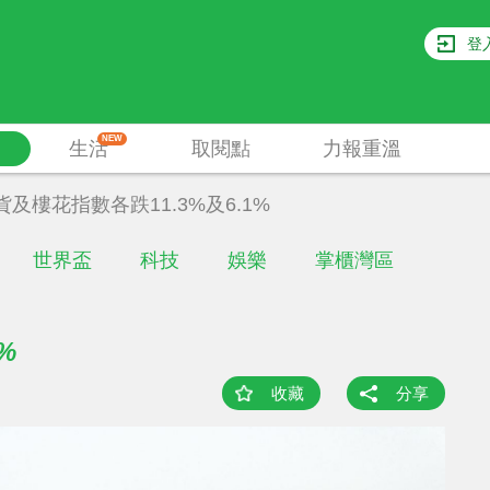
登
NEW
生活
取閱點
力報重溫
貨及樓花指數各跌11.3%及6.1%
世界盃
科技
娛樂
掌櫃灣區
%
收藏
分享