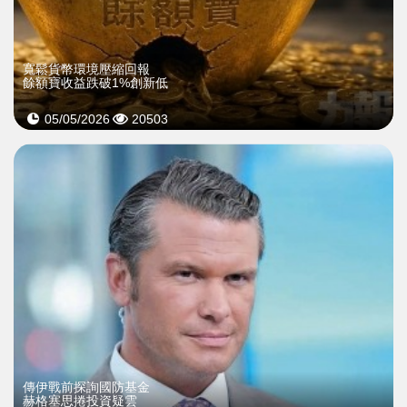
寬鬆貨幣環境壓縮回報
餘額寶收益跌破1%創新低
05/05/2026
20503
傳伊戰前探詢國防基金
赫格塞思捲投資疑雲