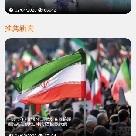
02/04/2026
86642
推薦新聞
紐時：伊朗啟動代理武裝多線施壓
圖推高油價增加特朗普開戰代價