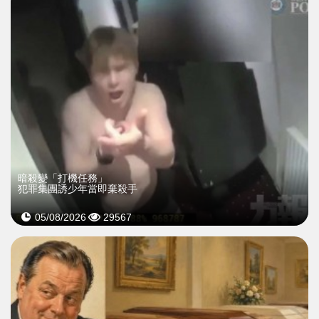
暗殺變「打機任務」
犯罪集團誘少年當即棄殺手
05/08/2026
29567