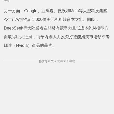
另一方面，Google、亞馬遜、微軟和Meta等大型科技集團
今年已安排合計3,000億美元AI相關資本支出。同時，
DeepSeek等大陸業者在開發有競爭力且低成本的AI模型方
面取得巨大進展，而華為則大力投資打造能媲美市場領導者
輝達（Nvidia）產品的晶片。
[贊助] 內文未完請向下滾動