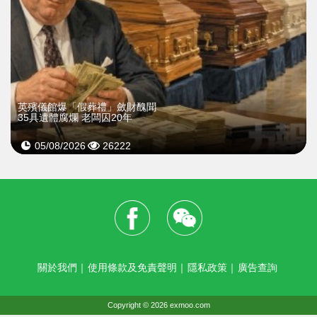
英殯儀館爆「假葬禮」斂財醜聞
35具遺體腐爛 老闆囚20年
05/08/2026
26222
關於我們
｜
使用條款及免責聲明
｜
隱私政策
｜
廣告查詢
Copyright © 2026 exmoo.com