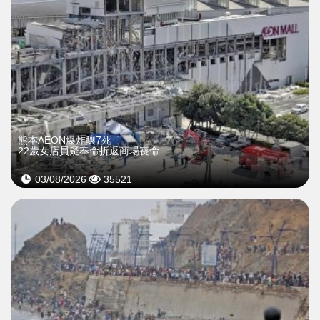
熊本AEON爆炸釀7死
22歲女店員疑奉命折返商場喪命
03/08/2026
35521