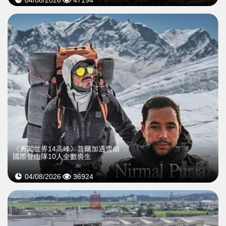
04/08/2026
47194
《勇闖世界14高峰》普爾加遇雪崩
國際登山隊10人全數喪生
04/08/2026
36924