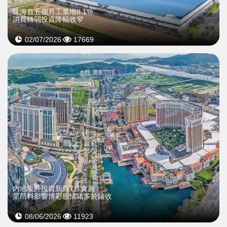
珠海首五個月工業增8.1%
消費轉弱投資降幅收窄
02/07/2026
17669
內地境外投資新規7月實施
里昂料影響博彩股情緒多於賭收
08/06/2026
11923