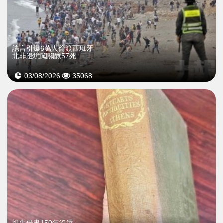
謠言引爆6萬人偷渡西班牙
北非邊境闖關釀57死
03/08/2026
35068
祖先借書150年沒還