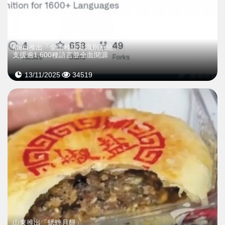
Meta推出「全語種語音識別系統」
支援逾1,600種語言並全面開源
13/11/2025
34519
山東推出「蟋蟀月餅」