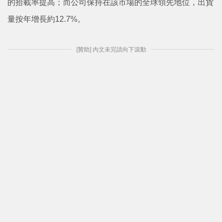
的拾載率提高；而公司保持在該市場的全球領先地位，出貨
量按年增長約12.7%。
[贊助] 內文未完請向下滾動