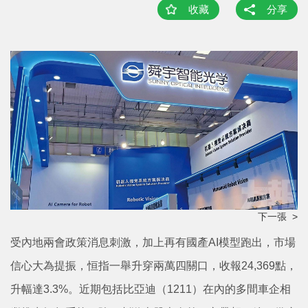
收藏
分享
下一張 >
受內地兩會政策消息刺激，加上再有國產AI模型跑出，市場
信心大為提振，恒指一舉升穿兩萬四關口，收報24,369點，
升幅達3.3%。近期包括比亞迪（1211）在內的多間車企相