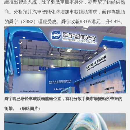
繼推出智駕系統，除了刺激車股本身外，亦帶挈了鏡頭供應
商。分析預計汽車智能化將增加車載鏡頭需求，而作為龍頭
的舜宇（2382）理應受惠。舜宇收報93.05港元，升4.4%。
舜宇現已居於車載鏡頭龍頭位置，有利分散手機市場變動所帶來的
衝擊。 （網絡圖片）