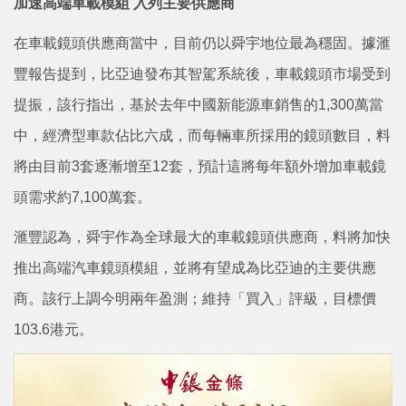
加速高端車載模組 入列主要供應商
在車載鏡頭供應商當中，目前仍以舜宇地位最為穩固。據滙
豐報告提到，比亞迪發布其智駕系統後，車載鏡頭市場受到
提振，該行指出，基於去年中國新能源車銷售的1,300萬當
中，經濟型車款佔比六成，而每輛車所採用的鏡頭數目，料
將由目前3套逐漸增至12套，預計這將每年額外增加車載鏡
頭需求約7,100萬套。
滙豐認為，舜宇作為全球最大的車載鏡頭供應商，料將加快
推出高端汽車鏡頭模組，並將有望成為比亞迪的主要供應
商。該行上調今明兩年盈測；維持「買入」評級，目標價
103.6港元。