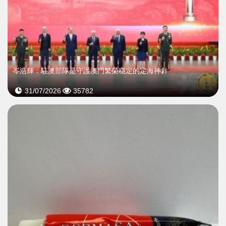
岑浩輝：駐澳部隊是守護澳門繁榮穩定的定海神針
31/07/2026
35782