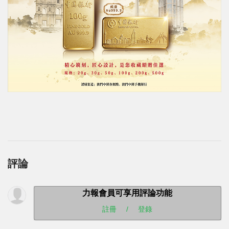
評論
力報會員可享用評論功能
註冊
/
登錄