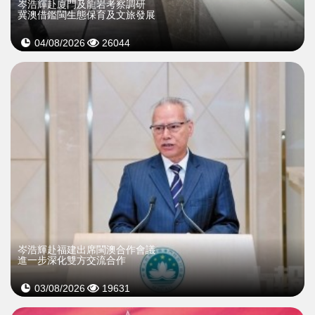
岑浩輝赴廈門及龍岩考察調研
冀澳借鑑閩生態保育及文旅發展
04/08/2026
26044
岑浩輝赴福建出席閩澳合作會議
進一步深化雙方交流合作
03/08/2026
19631