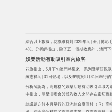
綜合以上數據，花旗維持對2025年5月全月博彩
4%。分析師指出，除了五一假期效應外，澳門
娛樂活動有助吸引區內旅客
花旗指出，5月下旬澳門將迎來一系列受華語觀眾
羅志祥5月31日登場，以及黎明於5月31日舉
分析師認為，高規格的娛樂活動有助吸引區域內
中指出，明星演唱會與博彩收入之間存在密切聯
該議題亦於本月舉行的亞洲綜合度假村（IR）高
段，綜合度假村除了靠博彩本業，亦需靠娛樂、