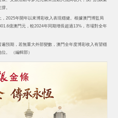
支撐。
，2025年開年以來博彩收入表現穩健。根據澳門博監局
01.6億澳門元，較2024年同期增長超過13%，市場對全年
普遍預期，若無重大外部變數，澳門全年度博彩收入有望穩
位。 （編輯部）