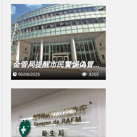
金管局提醒市民警惕偽冒...
06/08/2026
4265