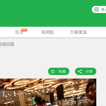
登
NEW
生活
取閱點
力報重溫
持續回暖
收藏
分享