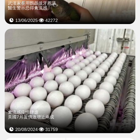
武漢家長用鸚鵡拔牙惹議
醫生警示恐得禽流感
13/06/2025
42272
禽流感疫情肆虐
美國7月蛋價激增近兩成
20/08/2024
31759