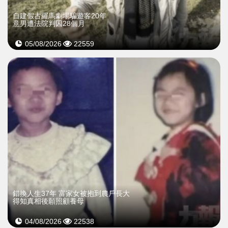
自建假古羅馬劇場騙遊客20年
意男遭法院判囚28個月
05/08/2026
22559
錯換人生37年 富家女被抱到農戶長大
得知真相後願照顧養母
04/08/2026
22538