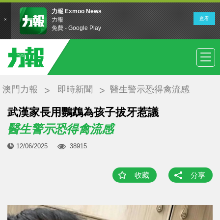
澳門力報
即時新聞
醫生警示恐得禽流感
武漢家長用鸚鵡為孩子拔牙惹議
醫生警示恐得禽流感
12/06/2025
38915
收藏
分享