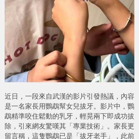
近日，一段來自武漢的影片引發熱議，內容
是一名家長用鸚鵡幫女兒拔牙。影片中，鸚
鵡精準咬住鬆動的乳牙，輕晃兩下即成功拔
除，引來網友驚嘆其「專業技術」。家長更
留言稱，這隻鸚鵡已是「拔牙老手」，此前