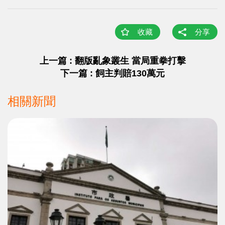
收藏
分享
上一篇 : 翻版亂象叢生 當局重拳打擊
下一篇 : 飼主判賠130萬元
相關新聞