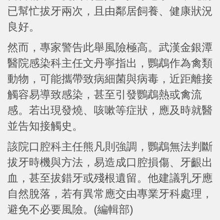
已幫忙拔牙兩次，且由鄰居飼養、健康狀況
良好。
然而，專家警告此舉風險極高。武漢金銀潭
醫院感染科主任文丹寧指出，鸚鵡作為禽類
動物，可能攜帶致病細菌與病毒，近距離接
觸容易導致感染，甚至引發鸚鵡熱或禽流
感。若出現發燒、咳嗽等症狀，應及時就醫
並告知接觸史。
該院口腔科主任熊凡則強調，鸚鵡無法判斷
拔牙時機與方法，易造成口腔損傷、牙齦出
血，甚至拔錯牙或殘根遺留。他建議乳牙應
自然脫落，若有異常應交由專業牙科處理，
避免不必要風險。(編輯部)