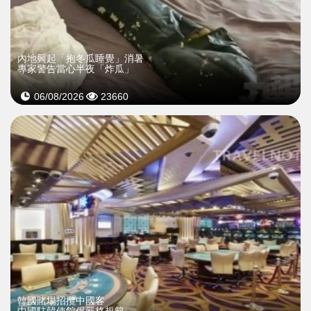
內地興起「抱冬瓜睡覺」消暑
專家警告當心半夜「炸瓜」
06/08/2026
23660
韓國賭場招攬中國客