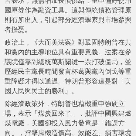
皆表示，無需增加長債供給，重申偏好使用
國庫券作為融資工具。這與傳統債務管理原
則有所出入，引起部分經濟學家與市場參與
者擔憂。
政治上，《大而美法案》對鞏固特朗普在共
和黨內的主導地位具有重要意義。法案在參
議院僅靠副總統萬斯關鍵一票打破僵局，並
歷經民主黨長時間發言杯葛與黨內倒戈等重
重障礙才得以通過。特朗普形容這是對「美
國人民與民主的勝利」。
除經濟政策外，特朗普也藉機重申強硬立
場，表示「煤炭回來了」，批評中國興建燃
煤電廠，美國卻投入風力發電是「錯誤方
向」，抨擊風機造價高、效能差、損害環境