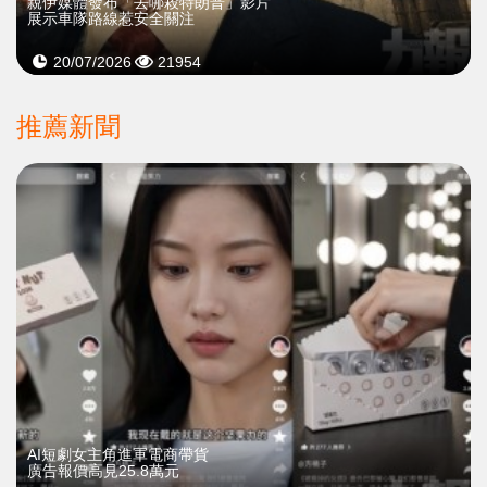
親伊媒體發布「去哪殺特朗普」影片
展示車隊路線惹安全關注
20/07/2026
21954
推薦新聞
AI短劇女主角進軍電商帶貨
廣告報價高見25.8萬元