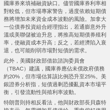
國庫券來填補融資缺口。儘管國庫券利率相
對較低，但市場專家警告，過度依賴短期債
務將增加未來資金成本波動的風險。加拿大
一位債券投資組合經理指出，若通膨意外升
溫或美聯儲被迫升息，將推高短期債券殖利
率，使融資成本升高；反之，若經濟陷入衰
退，也可能削弱市場對短債的需求。
此外，美國財政部借款諮詢委員會
（TBAC）建議，國庫券應佔未償政府債務
約20%，但市場估算該比例恐升至25%。美
銀證券分析指，短債過剩恐擾亂資本市場平
衡，引發流動性與殖利率波動。
特朗普則持相反看法，他與財政部長貝森特