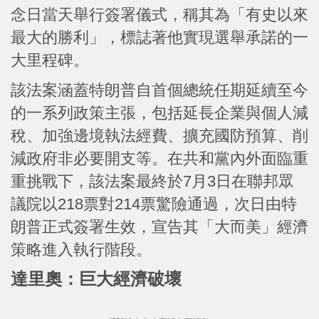
念日當天舉行簽署儀式，稱其為「有史以來
最大的勝利」，標誌著他實現選舉承諾的一
大里程碑。
該法案涵蓋特朗普自首個總統任期延續至今
的一系列政策主張，包括延長企業與個人減
稅、加強邊境執法經費、擴充國防預算、削
減政府非必要開支等。在共和黨內外面臨重
重挑戰下，該法案最終於7月3日在聯邦眾
議院以218票對214票驚險通過，次日由特
朗普正式簽署生效，宣告其「大而美」經濟
策略進入執行階段。
達里奧：巨大經濟破壞