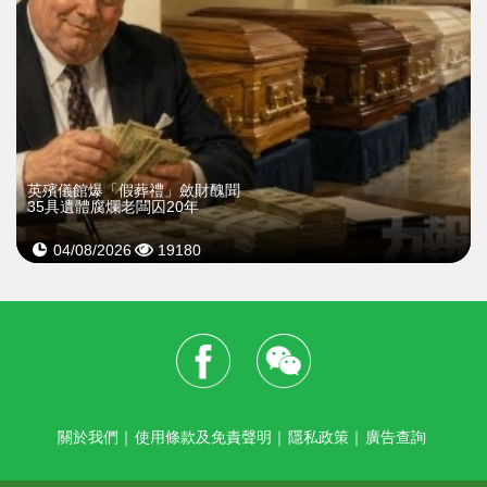
英殯儀館爆「假葬禮」斂財醜聞
35具遺體腐爛老闆囚20年
04/08/2026
19180
關於我們
｜
使用條款及免責聲明
｜
隱私政策
｜
廣告查詢