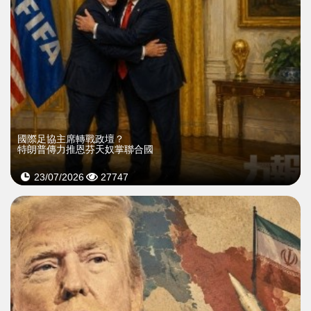
國際足協主席轉戰政壇？
特朗普傳力推恩芬天奴掌聯合國
23/07/2026
27747