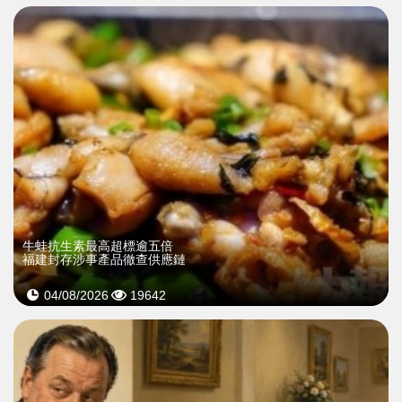
牛蛙抗生素最高超標逾五倍
福建封存涉事產品徹查供應鏈
04/08/2026
19642