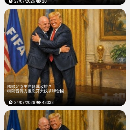
27/07/2026
10
國際足協主席轉戰政壇？
特朗普傳力推恩芬天奴掌聯合國
24/07/2026
43333