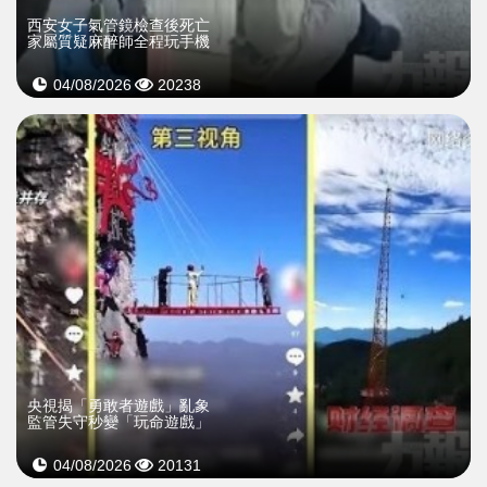
西安女子氣管鏡檢查後死亡
家屬質疑麻醉師全程玩手機
04/08/2026
20238
央視揭「勇敢者遊戲」亂象
監管失守秒變「玩命遊戲」
04/08/2026
20131