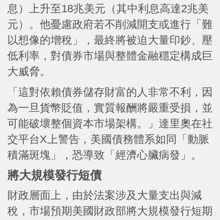
息）上升至18兆美元（其中利息高達2兆美
元）。他憂慮政府若不削減開支或進行「難
以想像的增稅」，最終將被迫大量印鈔、壓
低利率，對債券市場與整體金融穩定構成巨
大威脅。
「這對依賴債券儲存財富的人非常不利，因
為一旦貨幣貶值，實質報酬將嚴重受損，並
可能破壞整個資本市場架構。」達里奧在社
交平台X上警告，美國債務體系如同「動脈
積滿斑塊」，恐導致「經濟心臟病發」。
將大規模發行短債
財政層面上，由於法案涉及大量支出與減
稅，市場預期美國財政部將大規模發行短期