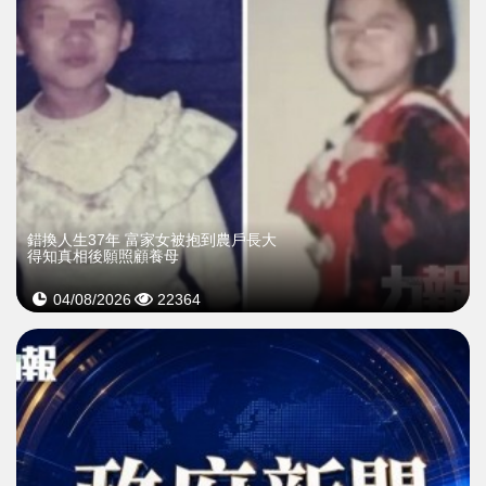
錯換人生37年 富家女被抱到農戶長大
得知真相後願照顧養母
04/08/2026
22364