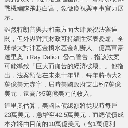
戰機編隊飛越白宮，象徵慶祝與軍事實力展
示。
雖然特朗普與共和黨方面大肆慶祝法案過
關，但外界對其財政可持續性深表憂慮。全
球最大對沖基金橋水基金創辦人、億萬富豪
達里奧（Ray Dalio）發出警告，指該法案
可能導致「巨大而痛苦的經濟破壞」。他指
出，法案預估在未來十年間，每年將擴大2
萬億美元赤字，屆時美國政府支出約7萬億
美元，遠高於5萬億美元的收入。
達里奧估算，美國國債總額將從現時每戶
23萬美元，急增至42.5萬美元，而總償債成
本亦將由目前的10萬億美元（含1萬億利