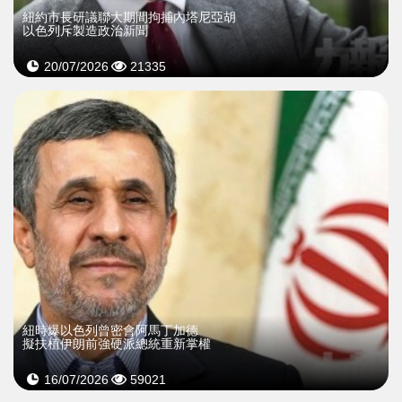
紐約市長研議聯大期間拘捕內塔尼亞胡
以色列斥製造政治新聞
20/07/2026
21335
紐時爆以色列曾密會阿馬丁加德
擬扶植伊朗前強硬派總統重新掌權
16/07/2026
59021