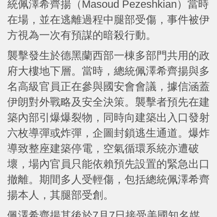
統佩澤希齊揚（Masoud Pezeshkian）當時
在場，並在逃離過程中腿部受傷，事件被伊
方視為一次有預謀的暗殺行動。
襲擊發生於德黑蘭西部一棟多部門共用的政
府大樓地下層。當時，總統佩澤希齊揚與多
名高級官員正在參與國安會會議，據信涵蓋
伊朗對外戰略及安全決策。襲擊者預先在建
築內部引爆爆裂物，同時向建築出入口發射
六枚導彈或炸彈，企圖封鎖逃生通道。爆炸
導致整座建築停電，空氣循環系統亦遭破
壞，場內官員只能依賴預先設置的緊急出口
撤離。期間多人受輕傷，包括總統佩澤希齊
揚本人，其腿部受創。
佩澤希齊揚其後於7月7日接受美國知名媒