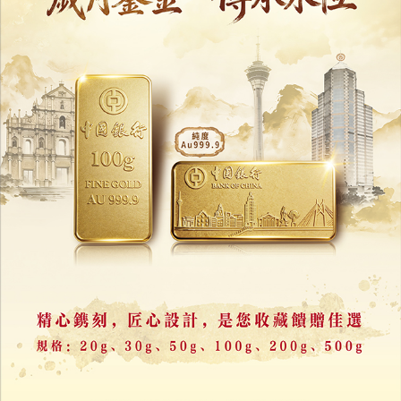
紐時：伊朗啟動代理武裝多線施壓
圖推高油價增加特朗普開戰代價
03/08/2026
15733
傳美擬派特戰隊強奪伊朗濃縮鈾
「史上最複雜軍事行動」曝光