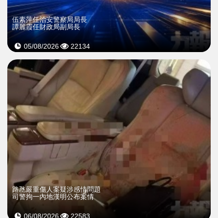
伍素萍任治安警察局局長
譚麗霞任財政局副局長
05/08/2026
22134
​路氹嚴重傷人案疑涉感情問題
司警拘一內地漢明公布案情
06/08/2026
22583