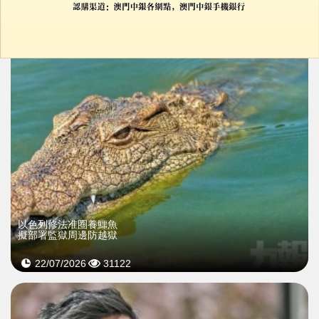
28/07/2026
22474
以色列修法准圈養鱷魚
擬部署監獄周邊防越獄
22/07/2026
31122