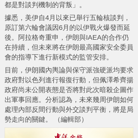
都是對談判機制的背叛」。
據悉，美伊自4月以來已舉行五輪核談判，
原訂第六輪會議因6月的以伊戰火爆發而延
後。阿拉格奇重申，伊朗與IAEA的合作仍
在持續，但未來將在伊朗最高國家安全委員
會的指導下進行新模式的監管安排。
目前，伊朗國內輿論與保守派強硬派均要求
政府對以色列進行報復行動，但佩澤希齊揚
政府尚未公開表態是否將對此次暗殺企圖作
出軍事回應。分析認為，未來幾周伊朗如何
處理內部反間行動與外交談判平衡，將是局
勢走向的關鍵。 （編輯部）