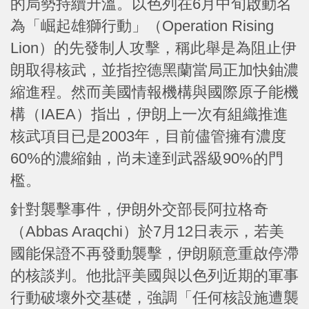
的局勢持續升溫。以色列在6月中旬啟動名
為「崛起雄獅行動」（Operation Rising
Lion）的先發制人攻擊，稱此舉是為阻止伊
朗取得核武，並指控德黑蘭當局正加快鈾濃
縮進程。然而美國情報機構與國際原子能機
構（IAEA）指出，伊朗上一次有組織推進
核武項目已是2003年，目前儘管擁有濃度
60%的濃縮鈾，尚未達到武器級90%的門
檻。
針對襲擊事件，伊朗外交部長阿拉格奇
（Abbas Araqchi）於7月12日表示，若美
國能保證不再發動襲擊，伊朗願意重啟停滯
的核談判。他批評美國與以色列近期的軍事
行動破壞外交基礎，強調「任何核設施遭襲