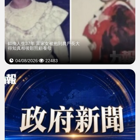
錯換人生37年 富家女被抱到農戶長大
得知真相後願照顧養母
04/08/2026
22483