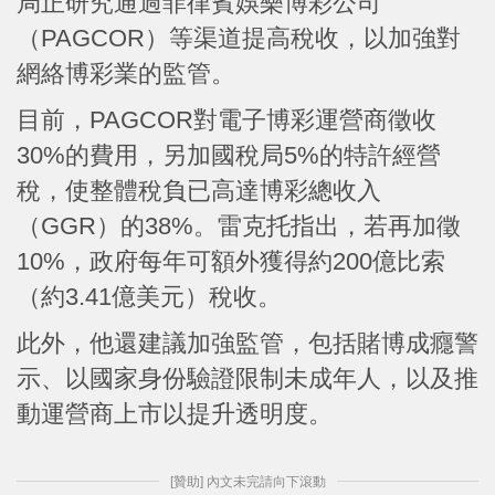
局正研究通過菲律賓娛樂博彩公司
（PAGCOR）等渠道提高稅收，以加強對
網絡博彩業的監管。
目前，PAGCOR對電子博彩運營商徵收
30%的費用，另加國稅局5%的特許經營
稅，使整體稅負已高達博彩總收入
（GGR）的38%。雷克托指出，若再加徵
10%，政府每年可額外獲得約200億比索
（約3.41億美元）稅收。
此外，他還建議加強監管，包括賭博成癮警
示、以國家身份驗證限制未成年人，以及推
動運營商上市以提升透明度。
[贊助] 內文未完請向下滾動