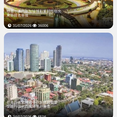
標普：澳門新加坡博彩業韌性領先
柬菲排名靠後
31/07/2026
36006
菲央行收緊博彩中介反洗錢監管
促銀行強化高風險客戶審查
24/07/2026
6516