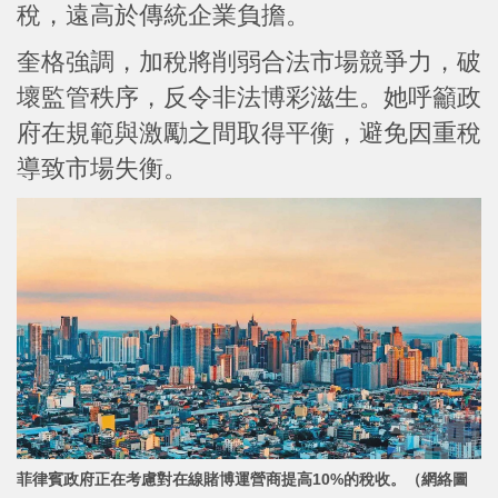
稅，遠高於傳統企業負擔。
奎格強調，加稅將削弱合法市場競爭力，破
壞監管秩序，反令非法博彩滋生。她呼籲政
府在規範與激勵之間取得平衡，避免因重稅
導致市場失衡。
菲律賓政府正在考慮對在線賭博運營商提高10%的稅收。（網絡圖