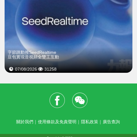
字節跳動推SeedRealtime
豆包實現音視頻全雙工互動
07/08/2026
31258
關於我們
｜
使用條款及免責聲明
｜
隱私政策
｜
廣告查詢