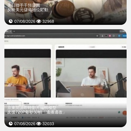
美日聯手干預日圓
反映美元儲備地位鬆動
07/08/2026
32968
京東開源即時影片編輯模型
支援720P每秒30幀「邊播邊改」
07/08/2026
32033