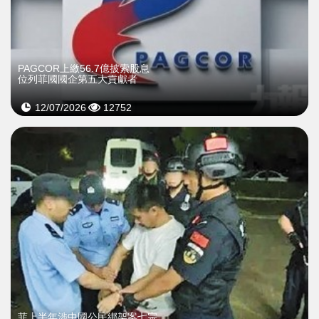
PAGCOR上繳56.7億披索股息
位列菲國國企第五大貢獻者
12/07/2026
12752
菲上半年涉中國公民綁架案七宗