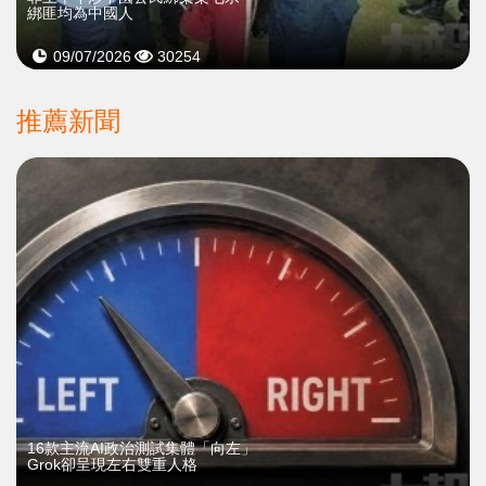
綁匪均為中國人
09/07/2026
30254
推薦新聞
16款主流AI政治測試集體「向左」
Grok卻呈現左右雙重人格