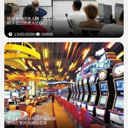
珠港澳跨境無人機「飛手」培訓開班
瞄準低空經濟人才缺口
13/05/2026
30908
柬埔寨關閉91間涉詐騙賭場
加強打擊跨境網絡犯罪