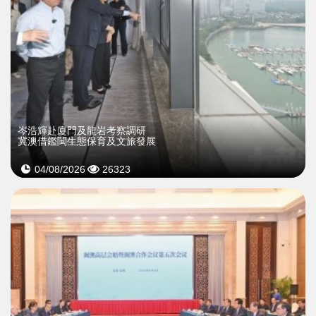
岑浩輝赴廈門及龍岩考察調研
冀澳借鑑閩生態保育及文旅發展
04/08/2026
26323