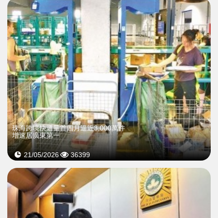
珠海跨境快遞量首四月逼近3,000萬件
增速居廣東第一
21/05/2026
36399