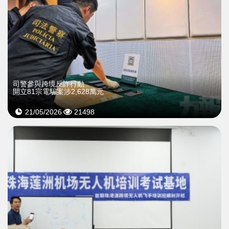
司警參與跨境反詐行動
開立81宗電騙案涉2,628萬元
21/05/2026
21498