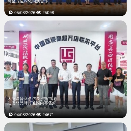
研全方位深化閩澳合作
05/08/2026
25098
大灣區晉商會訪長沙拓市場
助澳門品牌打通國內零售網
04/08/2026
24671