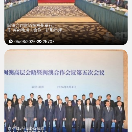
閩澳合作會議在福州舉行
岑:冀兩地攜手合作「拼船出海」
05/08/2026
25707
岑浩輝晤福建省領導