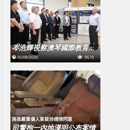
岑浩輝視察澳琴國際教育...
06/08/2026
9579
​路氹嚴重傷人案疑涉感情問題
司警拘一內地漢明公布案情