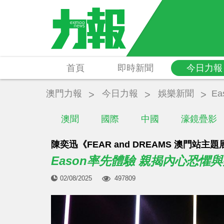
首頁
即時新聞
今日力報
澳門力報
今日力報
娛樂新聞
E
澳聞
國際
中國
濠鏡疊影
陳奕迅《FEAR and DREAMS 澳門站主
Eason率先體驗 親揭內心恐懼
02/08/2025
497809