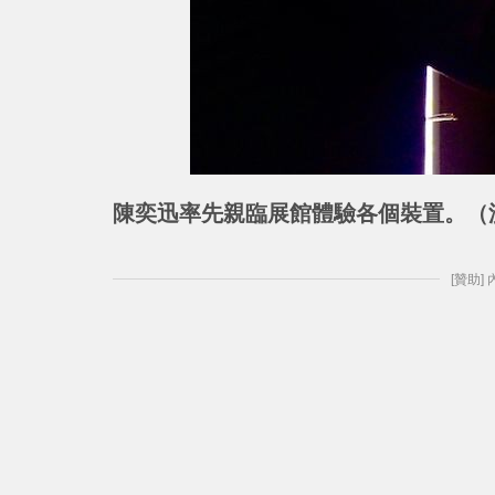
陳奕迅率先親臨展館體驗各個裝置。（
[贊助