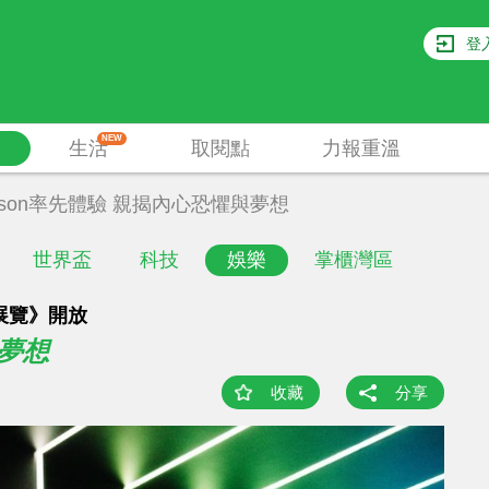
登
NEW
生活
取閱點
力報重溫
ason率先體驗 親揭內心恐懼與夢想
世界盃
科技
娛樂
掌櫃灣區
題展覽》開放
與夢想
收藏
分享