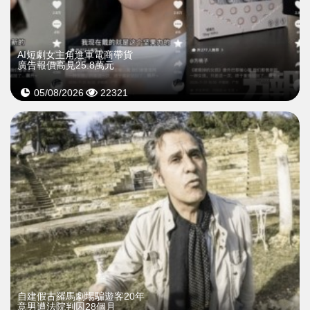
AI短劇女主角進軍電商帶貨
廣告報價高見25.8萬元
05/08/2026
22321
自建假古羅馬劇場騙遊客20年
意男遭法院判囚28個月