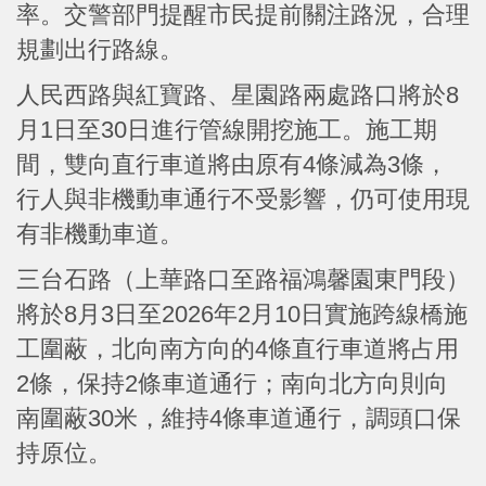
率。交警部門提醒市民提前關注路況，合理
規劃出行路線。
人民西路與紅寶路、星園路兩處路口將於8
月1日至30日進行管線開挖施工。施工期
間，雙向直行車道將由原有4條減為3條，
行人與非機動車通行不受影響，仍可使用現
有非機動車道。
三台石路（上華路口至路福鴻馨園東門段）
將於8月3日至2026年2月10日實施跨線橋施
工圍蔽，北向南方向的4條直行車道將占用
2條，保持2條車道通行；南向北方向則向
南圍蔽30米，維持4條車道通行，調頭口保
持原位。