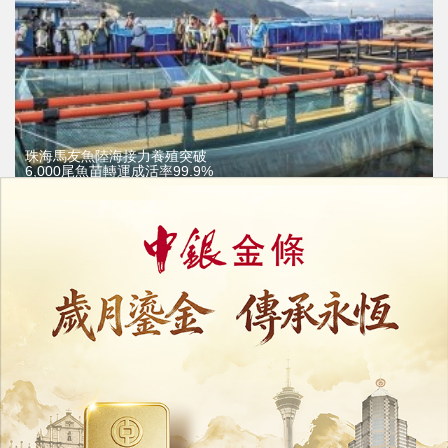
珠海馬友魚陸海接力養殖突破
6,000尾魚苗轉運成活率99.9%
04/08/2026
29917