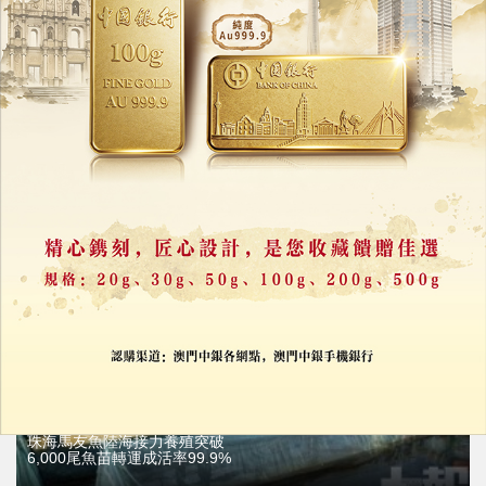
江珠高速珠海段擬擴建
雙向六線增六鄉出入口
03/08/2026
12272
珠海馬友魚陸海接力養殖突破
6,000尾魚苗轉運成活率99.9%