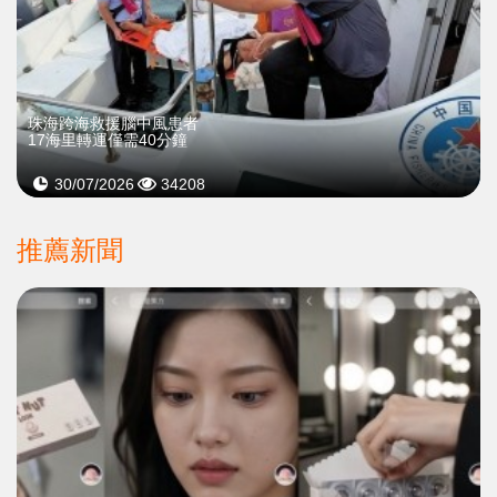
珠海跨海救援腦中風患者
17海里轉運僅需40分鐘
30/07/2026
34208
推薦新聞