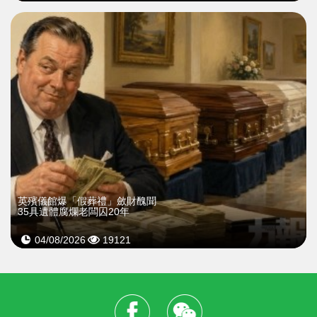
英殯儀館爆「假葬禮」斂財醜聞
35具遺體腐爛老闆囚20年
04/08/2026
19121