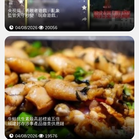
央視揭「勇敢者遊戲」亂象
監管失守秒變「玩命遊戲」
04/08/2026
20056
牛蛙抗生素最高超標逾五倍
福建封存涉事產品徹查供應鏈
04/08/2026
19576