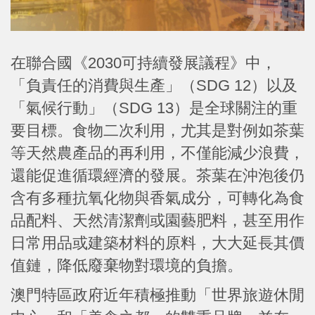
在聯合國《2030可持續發展議程》中，
「負責任的消費與生產」（SDG 12）以及
「氣候行動」（SDG 13）是全球關注的重
要目標。食物二次利用，尤其是對例如茶葉
等天然農產品的再利用，不僅能減少浪費，
還能促進循環經濟的發展。茶葉在沖泡後仍
含有多種抗氧化物與香氣成分，可轉化為食
品配料、天然清潔劑或園藝肥料，甚至用作
日常用品或建築材料的原料，大大延長其價
值鏈，降低廢棄物對環境的負擔。
澳門特區政府近年積極推動「世界旅遊休閒