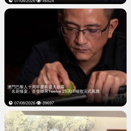
07/08/2026
46524
澳門巴黎人十周年慶典盛大啟幕
「名廚臻宴」首發聯乘Twelve 25演繹極致法式風雅
07/08/2026
39697