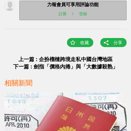
力報會員可享用評論功能
註冊
/
登錄
收藏
分享
上一篇 : 企扮榴槤跨境走私中國台灣地區
下一篇 : 劍指「價格內捲」與「大數據殺熟」
相關新聞