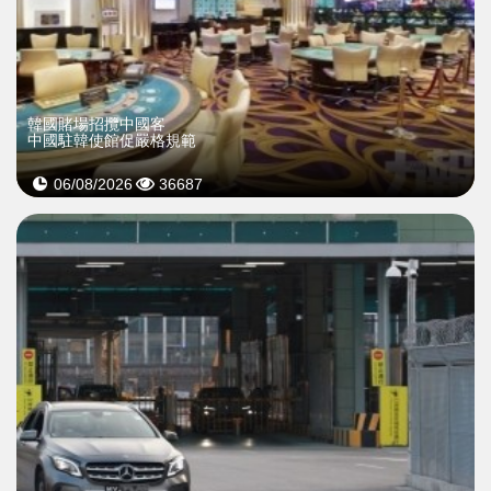
韓國賭場招攬中國客
中國駐韓使館促嚴格規範
06/08/2026
36687