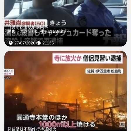
日男涉殺害肢解前同事
網售「兇器」驗出死者DNA成鐵證
27/07/2026
21135
見習僧疑不滿修行待遇縱火