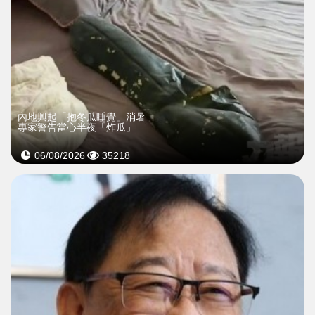
內地興起「抱冬瓜睡覺」消暑
專家警告當心半夜「炸瓜」
06/08/2026
35218