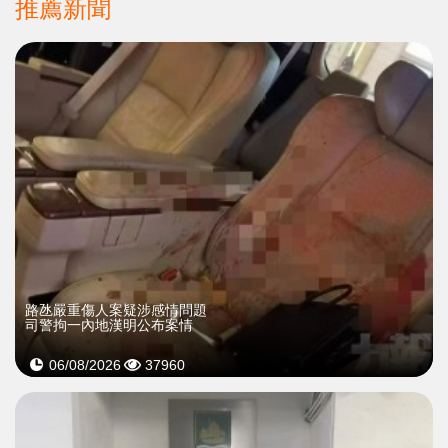
推薦新聞
​路氹嚴重傷人案疑涉感情問題
司警拘一內地漢明公布案情
06/08/2026
37960