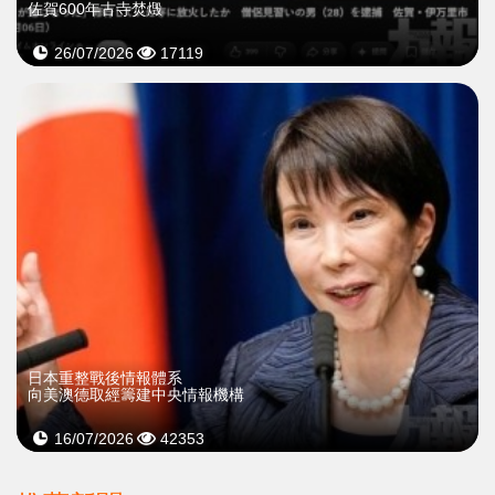
佐賀600年古寺焚燬
26/07/2026
17119
日本重整戰後情報體系
向美澳德取經籌建中央情報機構
16/07/2026
42353