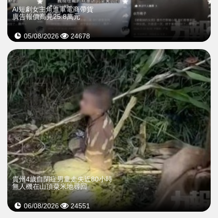
AI短劇女主角進軍電商帶貨
廣告報價高見25.8萬元
05/08/2026
24678
貴州4歲自閉症男童走失近80小時
無人機在山頂粟米地尋回
06/08/2026
24551