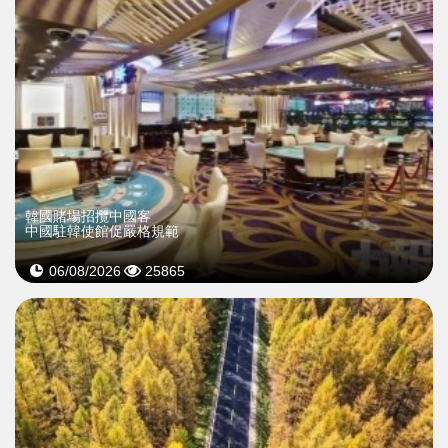
韓國賭場招攬中國客
中國駐韓使館促嚴格規範
06/08/2026
25865