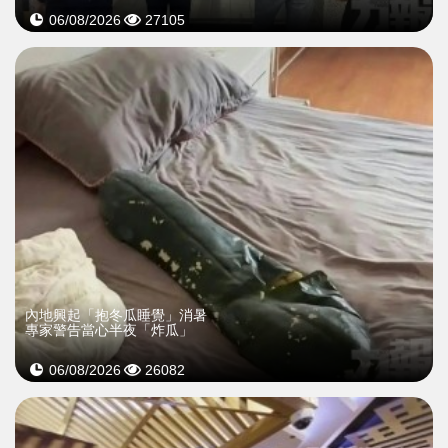
06/08/2026
27105
內地興起「抱冬瓜睡覺」消暑
專家警告當心半夜「炸瓜」
06/08/2026
26082