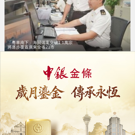
「粵車南下」海關備案突破1.1萬宗
將逐步覆蓋廣東全省21市
20/07/2026
33333