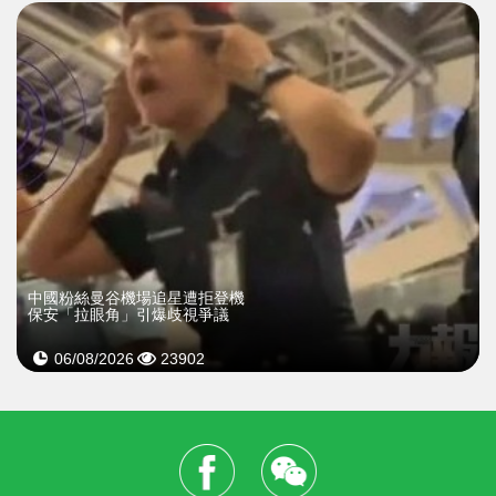
中國粉絲曼谷機場追星遭拒登機
保安「拉眼角」引爆歧視爭議
06/08/2026
23902