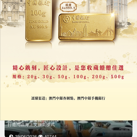
廣東野豬變網紅
短片加配種月入超2萬元
08/07/2026
23507
廣東推十條遊艇自由行路線
打造灣區海上文旅新模式
29/06/2026
40744