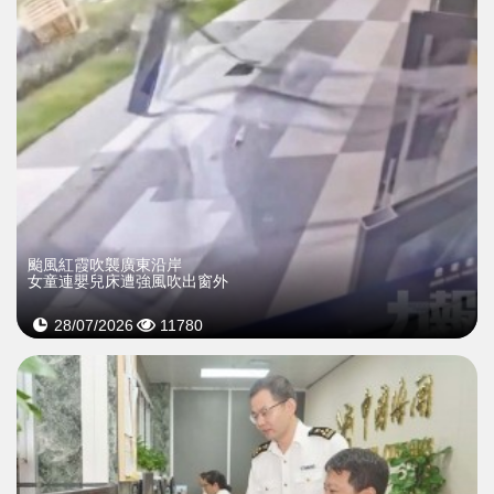
颱風紅霞吹襲廣東沿岸
女童連嬰兒床遭強風吹出窗外
28/07/2026
11780