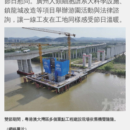
節日慰問。廣州人類細胞譜系大科學設施、
鎮龍城改造等項目舉辦游園活動與法律諮
詢，讓一線工友在工地同樣感受節日溫暖。
雙節期間，粵港澳大灣區多個重點工程建設現場依舊機聲隆隆。
（網絡圖片）