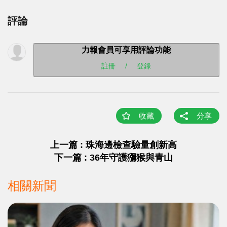
評論
力報會員可享用評論功能
註冊
/
登錄
收藏
分享
上一篇 : 珠海邊檢查驗量創新高
下一篇 : 36年守護獼猴與青山
相關新聞