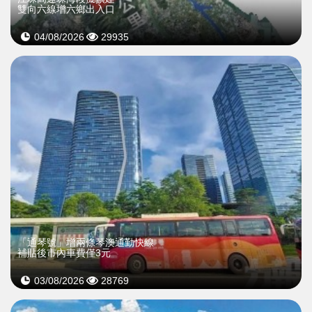
雙向六線增六鄉出入口
04/08/2026
29935
「通琴號」增兩條琴澳通勤快線
補貼後市內車費僅3元
03/08/2026
28769