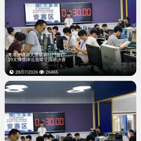
粵港澳機器人選拔賽江門舉行
19支獲獎隊伍晉級全國總決賽
28/07/2026
26465