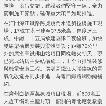
隆隆、塔吊交錯，建設者們堅守一線，全力
衝刺施工節點，確保重大項目如期推進。
在江門深江鐵路跨虎跳門水道斜拉橋施工現
場，17號主塔已建至37.5米高，進度達三
成。中鐵二十五局承建團隊日夜輪班，加快
雙線架橋機安裝與梁體架設；距離70公里
外的廣湛高鐵佛山站項目同樣熱火朝天，現
已完成站房主要結構施工，正全力推進裝修
與機電安裝工程。廣湛高鐵江大聯絡線的電
氣化改造亦同步推進，為粵西鐵路網強鏈補
網。
在廣州白鵝潭萬象城項目現場，近600名工
人趕工衝刺主體封頂；韶關的粵北應急救援