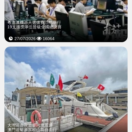
粵港澳機器人選拔賽江門舉行
19支獲獎隊伍晉級全國總決賽
27/07/2026
16064
大灣區首次遊艇跨境互通
澳門遊艇參加桂山島自由行