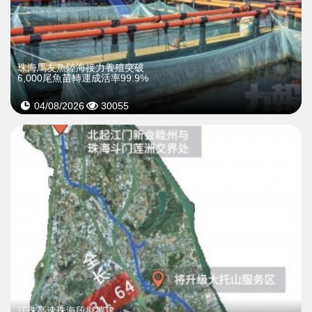
珠海馬友魚陸海接力養殖突破
6,000尾魚苗轉運成活率99.9%
04/08/2026
30055
江珠高速珠海段擬擴建