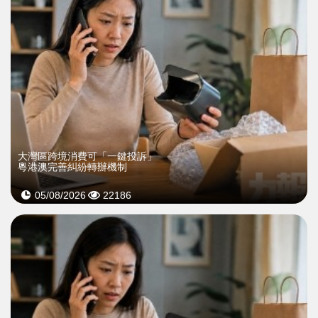
大灣區跨境消費可「一鍵投訴」
粵港澳完善糾紛轉辦機制
05/08/2026
22186