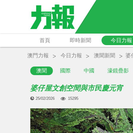
首頁
即時新聞
今日力報
澳門力報
今日力報
澳聞新聞
婆
澳聞
國際
中國
濠鏡疊影
婆仔屋文創空間與市民慶元宵
25/02/2026
15295