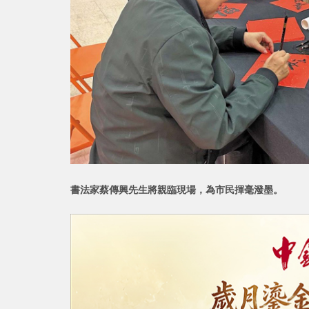
書法家蔡傳興先生將親臨現場，為市民揮毫潑墨。