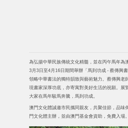
為弘揚中華民族傳統文化精髓，並在丙午馬年為
3月3日至4月16日期間舉辦「馬到功成 - 蔡
領略中華書法的獨特韻致與藝術魅力。蔡傳興老
現書家深厚功底，亦寄寓對美好生活的祝願。展
大家在馬年駿馬奔騰，馬到功成。
澳門文化體誠邀市民攜同親友，共聚佳節，品味
門文化體主辦，並由澳門基金會資助，免費入場