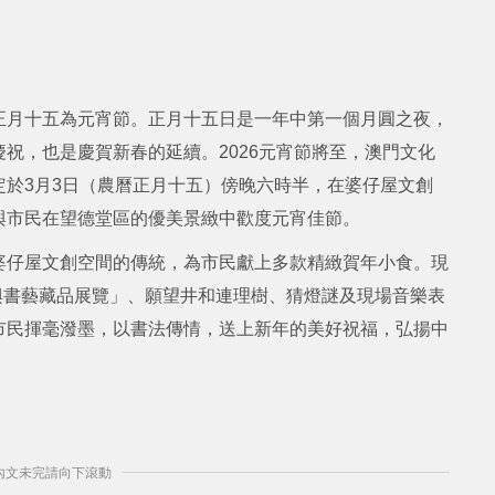
正月十五為元宵節。正月十五日是一年中第一個月圓之夜，
祝，也是慶賀新春的延續。2026元宵節將至，澳門文化
於3月3日（農曆正月十五）傍晚六時半，在婆仔屋文創
與市民在望德堂區的優美景緻中歡度元宵佳節。
婆仔屋文創空間的傳統，為市民獻上多款精緻賀年小食。現
傳興書藝藏品展覽」、願望井和連理樹、猜燈謎及現場音樂表
市民揮毫潑墨，以書法傳情，送上新年的美好祝福，弘揚中
] 內文未完請向下滾動