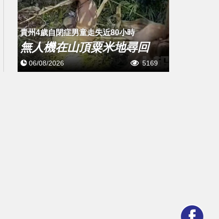
貴州4歲自閉症男童走失近80小時
無人機在山頂粟米地尋回
06/08/2026
5169