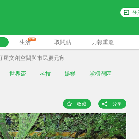
登
NEW
生活
取閱點
力報重溫
仔屋文創空間與市民慶元宵
世界盃
科技
娛樂
掌櫃灣區
收藏
分享