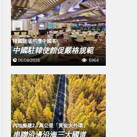
韓國賭場招攬中國客
中國駐韓使館促嚴格規範
06/08/2026
5964
內地擬建2.7萬公里「黃金大外環」
串聯沿邊沿海三大國道