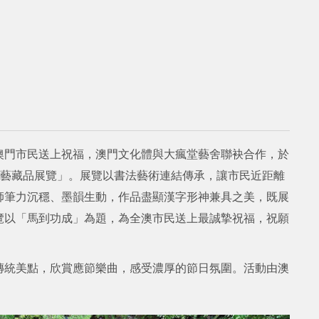
澳門市民送上祝福，澳門文化體與大瘋堂藝舍聯袂合作，於
傳興書藝藏品展覽」。展覽以書法藝術連結傳承，讓市民近距離
師筆力沉穩、墨韻生動，作品盡顯漢字形神兼具之美，既展
覽以「馬到功成」為題，為全澳市民送上最誠摯祝福，祝願
傳統美點，欣賞應節樂曲，感受濃厚的節日氛圍。活動由澳
。