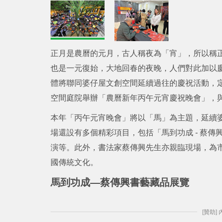
正月是農曆的元月，古人稱夜為「宵」，所以稱
也是一元復始，大地回春的夜晚，人們對此加以慶
體將聯同婆仔屋文創空間延續過往的慶祝活動，定
空間庭院舉辦「農曆新年丙午元宵慶祝晚會」，
本年「丙午元宵晚會」將以「馬」為主題，延續
場還設有多個精彩項目，包括「馬到功成 - 蔡
演等。此外，書法家蔡傳興先生亦親臨現場，為
國傳統文化。
馬到功成—蔡傳興書藝藏品展覽
[贊助