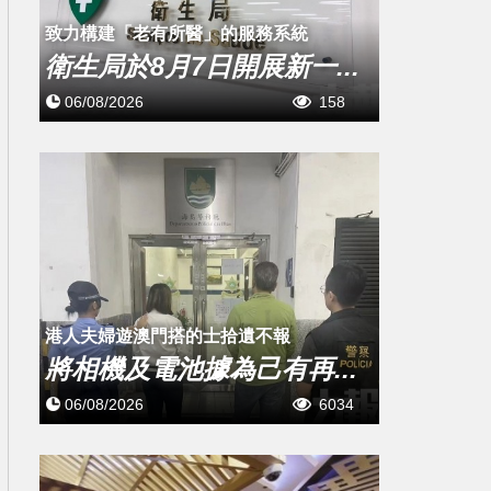
致力構建「老有所醫」的服務系統
衛生局於8月7日開展新一...
06/08/2026
158
​港人夫婦遊澳門搭的士拾遺不報
將相機及電池據為己有再...
06/08/2026
6034