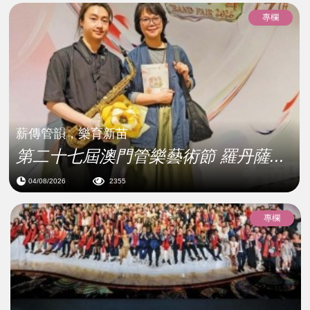
專欄
薪傳管韻，樂育新苗
第二十七屆澳門管樂藝術節 羅丹薩...
04/08/2026
2355
專欄