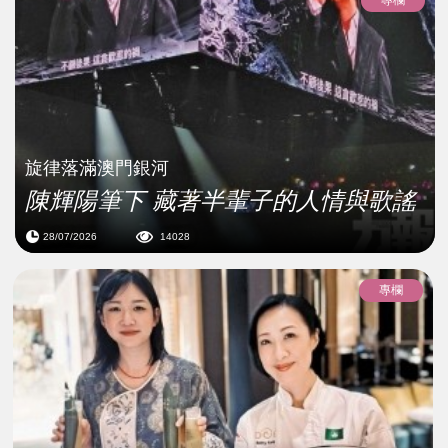
專欄
旋律落滿澳門銀河
陳輝陽筆下 藏著半輩子的人情與歌謠
28/07/2026
14028
專欄