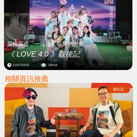
愛情盲盒，一場溫柔即興的療癒
《 LOVE 4.0 》觀後記
21/07/2026
20534
相關資訊推薦
潮生活