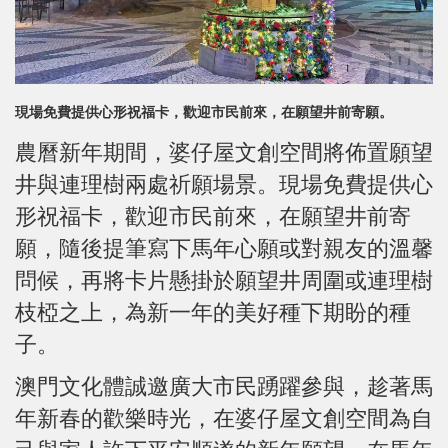
現場免費提供心形祝福卡，歡迎市民前來，在願望井前寄願。
農曆新年期間，婆仔屋文創空間將佈置願望
井與連理樹兩處祈願場景。現場免費提供心
形祝福卡，歡迎市民前來，在願望井前寄
願，隨後提筆寫下馬年心願或對親友的溫馨
問候，再將卡片懸掛於願望井周圍或連理樹
枝椏之上，為新一年的美好種下期盼的種
子。
澳門文化體誠邀廣大市民踴躍參與，趁著馬
年新春的歡樂時光，在婆仔屋文創空間為自