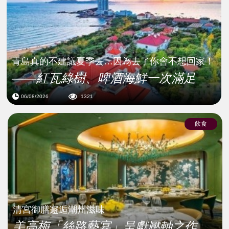
青島真的不建議夏季去…因為去了你會不想回家！
——紅瓦綠樹、啤酒海鮮一次滿足
06/08/2026
1321
飲食
清宮御膳邂逅潮州滋味
美高梅「絲路藝宴」呈獻壓軸之作...