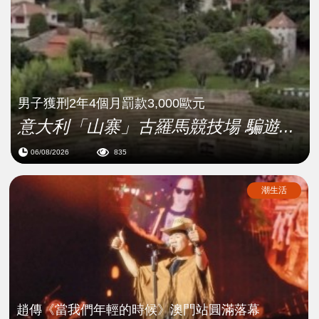
男子獲刑2年4個月罰款3,000歐元
意大利「山寨」古羅馬競技場 騙遊...
06/08/2026
835
潮生活
趙傳《當我們年輕的時候》澳門站圓滿落幕