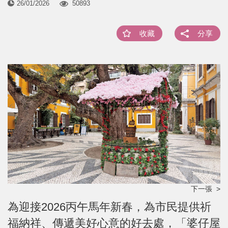
26/01/2026
50893
收藏
分享
下一張 >
為迎接2026丙午馬年新春，為市民提供祈
福納祥、傳遞美好心意的好去處，「婆仔屋