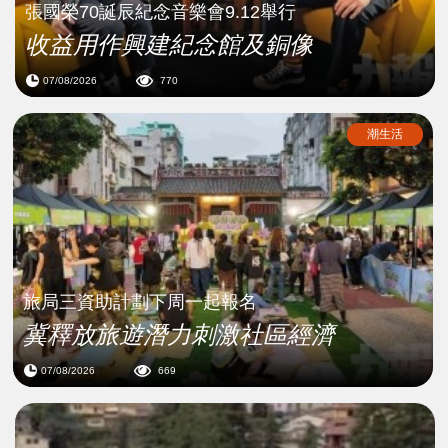
張國榮70誕辰紀念音樂會9.12舉行
收益用作興建紀念館及銅像
07/08/2026
770
潮生活
旅局三資助計劃下周一起報名
冀釋放旅遊潛力刺激社區經濟
07/08/2026
669