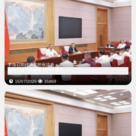
李強召開經濟形勢座談會
籲加大逆周期調節 釋內需潛力
16/07/2026
35869