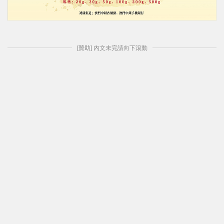
[贊助] 內文未完請向下滾動