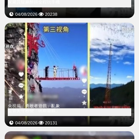
家屬質疑麻醉師全程玩手機
04/08/2026
20238
央視揭「勇敢者遊戲」亂象
監管失守秒變「玩命遊戲」
04/08/2026
20131