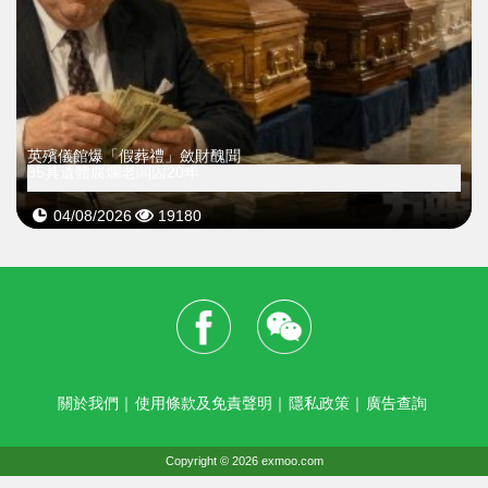
英殯儀館爆「假葬禮」斂財醜聞
35具遺體腐爛老闆囚20年
04/08/2026
19180
關於我們
｜
使用條款及免責聲明
｜
隱私政策
｜
廣告查詢
Copyright © 2026 exmoo.com