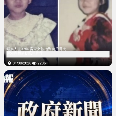
錯換人生37年 富家女被抱到農戶長大
得知真相後願照顧養母
04/08/2026
22364