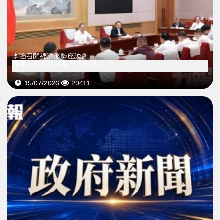
李強召開經濟形勢座談會
籲加大逆周期調節 釋內需潛力
15/07/2026
29411