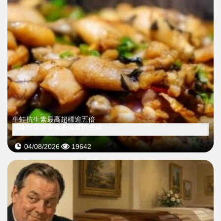
牛蛙抗生素最高超標逾五倍
福建封存涉事產品徹查供應鏈
04/08/2026
19642