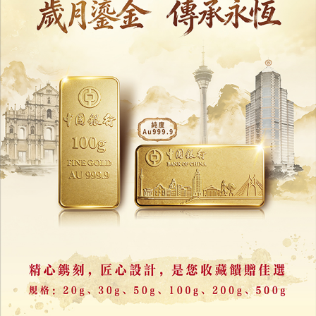
歐陽湘：落實主席講話要求
堅定奮鬥反腐倡廉
02/07/2026
32651