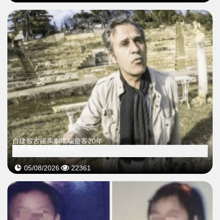
自建假古羅馬劇場騙遊客20年
意男遭法院判囚28個月
05/08/2026
22361