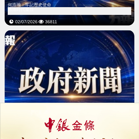
何浩瀚：牢記歷史使命
勇擔時代重任
02/07/2026
36811
歐陽瑜：與時俱進闢新徑
求真務實謀發展
02/07/2026
37690