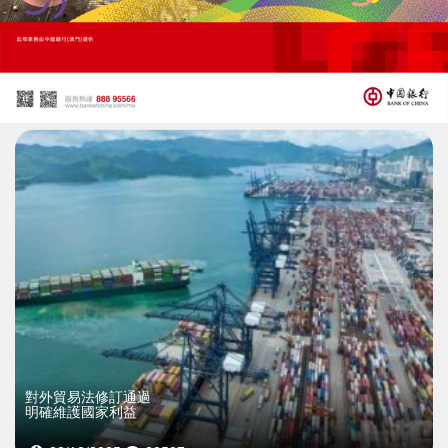
批量覆蓋號碼套利惹議
愛達荷彩票立法擬封堵漏洞
02/03/2026
23857
對外貿易法修訂通過
明確維護國家利益