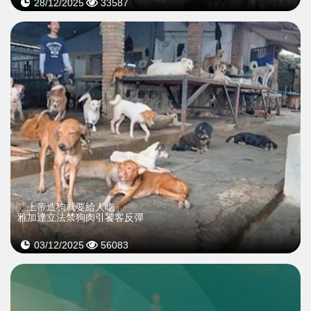
28/12/2025
33587
「上帝造狗就要給人吃」
雅加達立法禁狗肉引饕客反彈
03/12/2025
56083