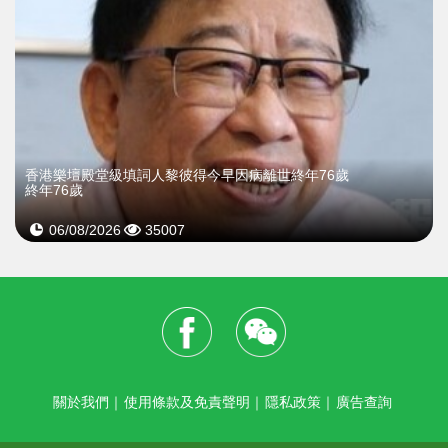
​香港樂壇殿堂級填詞人黎彼得今早因病離世終年76歲
終年76歲
06/08/2026
35007
關於我們
｜
使用條款及免責聲明
｜
隱私政策
｜
廣告查詢