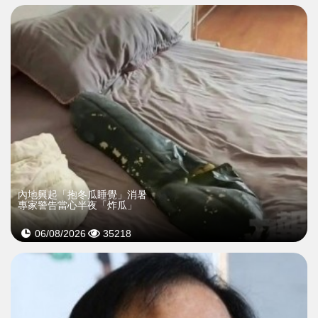
內地興起「抱冬瓜睡覺」消暑
專家警告當心半夜「炸瓜」
06/08/2026
35218