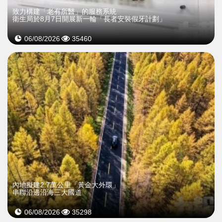
致力構建「老有所醫」的服務系統
衛生局於8月7日開展新一輪「長者安裝假牙計劃」
06/08/2026
35460
內地擬建2.7萬公里「黃金大外環」
串聯沿邊沿海三大國道
06/08/2026
35298