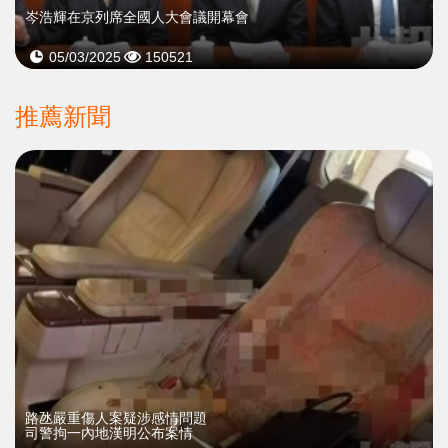
岑浩輝在京列席全國人大會議開幕會
05/03/2025
150521
推薦新聞
​路氹嚴重傷人案疑涉感情問題
司警拘一內地漢明公布案情