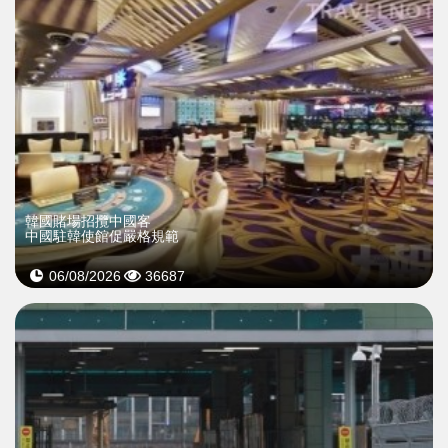
韓國賭場招攬中國客
中國駐韓使館促嚴格規範
06/08/2026
36687