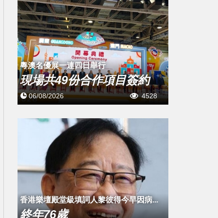
粵澳名優展一連四日舉行
現場共49份合作項目簽約
06/08/2026
4528
​香港樂壇殿堂級填詞人黎彼得今早因病...
終年76歲