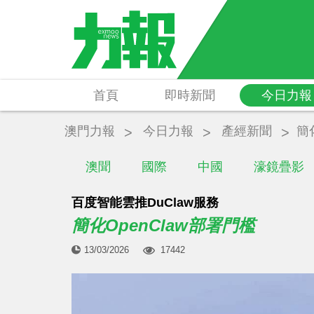
首頁
即時新聞
今日力報
澳門力報
今日力報
產經新聞
簡
澳聞
國際
中國
濠鏡疊影
百度智能雲推DuClaw服務
簡化OpenClaw部署門檻
13/03/2026
17442