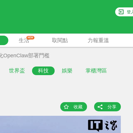
登
NEW
生活
取閱點
力報重溫
化OpenClaw部署門檻
世界盃
科技
娛樂
掌櫃灣區
收藏
分享