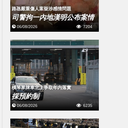
​路氹嚴重傷人案疑涉感情問題
司警拘一內地漢明公布案情
06/08/2026
7204
橫琴單牌車北上爭取年内落實
採預約制
06/08/2026
6235