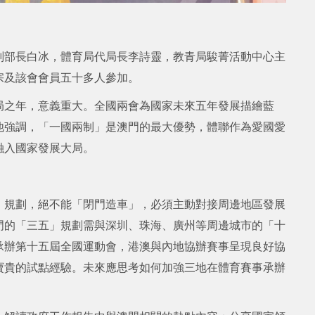
副部長白冰，體育局代局長李詩靈，教青局駿菁活動中心主
宗及該會會員五十多人參加。
局之年，意義重大。全國兩會為國家未來五年發展描繪藍
他強調，「一國兩制」是澳門的最大優勢，體聯作為愛國愛
融入國家發展大局。
」規劃，絕不能「閉門造車」，必須主動對接周邊地區發展
門的「三五」規劃需與深圳、珠海、廣州等周邊城市的「十
承辦第十五屆全國運動會，港澳與內地協辦賽事呈現良好協
寶貴的試點經驗。未來應思考如何加強三地在體育賽事承辦