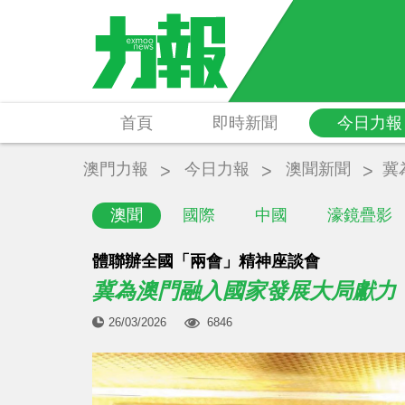
首頁
即時新聞
今日力報
澳門力報
今日力報
澳聞新聞
冀
澳聞
國際
中國
濠鏡疊影
體聯辦全國「兩會」精神座談會
冀為澳門融入國家發展大局獻力
26/03/2026
6846