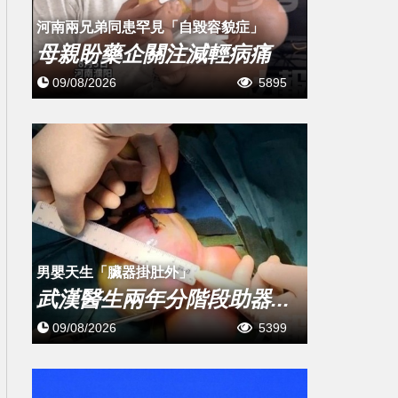
河南兩兄弟同患罕見「自毀容貌症」
母親盼藥企關注減輕病痛
09/08/2026
5895
男嬰天生「臟器掛肚外」
武漢醫生兩年分階段助器...
09/08/2026
5399