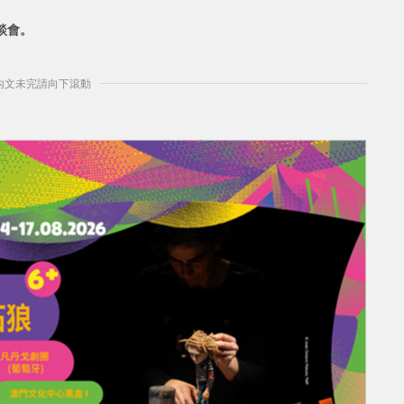
談會。
] 內文未完請向下滾動