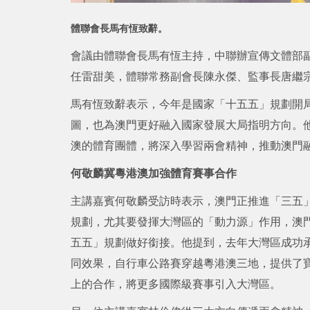
體聯會長馬有恆致辭。
會議由體聯會長馬有恆主持，中聯辦宣傳文體部
任雷甜美，體聯常務副會長陳永傑、監事長唐繼
馬有恆致辭表示，今年是國家「十五五」規劃開
圖，也為澳門更好融入國家發展大局指明方向。
澳的體育團體，將深入學習兩會精神，推動澳門
何敬麟冀粵港澳加強體育賽事合作
主講嘉賓何敬麟受訪時表示，澳門正推進「三五
規劃，尤其要發揮大灣區的「動力源」作用，澳
五五」規劃做好銜接。他提到，去年大灣區成功
同效果，自行車公路賽穿越粵港澳三地，提供了
上的合作，將更多國際級賽事引入大灣區。