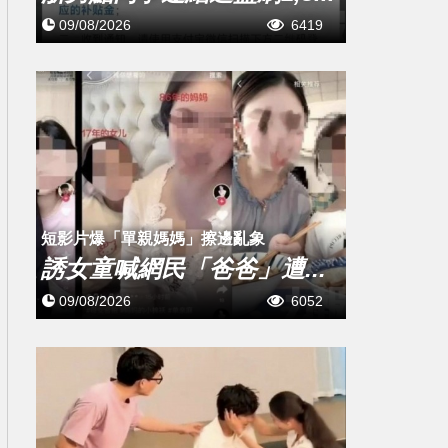
09/08/2026
6419
短影片爆「單親媽媽」擦邊亂象
誘女童喊網民「爸爸」遭...
09/08/2026
6052