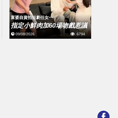
富婆自資拍短劇任女一
指定小鮮肉加60場吻戲惹議
09/08/2026
6794