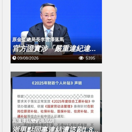
原金監總局長李雲澤落馬
官方證實涉「嚴重違紀違...
09/08/2026
5395
高溫津貼變釣魚陷阱
浙男點同事連結遭盜刷1,8...