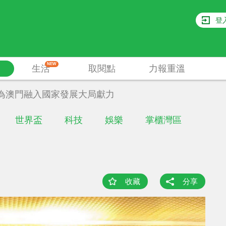
登
NEW
生活
取閱點
力報重溫
為澳門融入國家發展大局獻力
世界盃
科技
娛樂
掌櫃灣區
收藏
分享