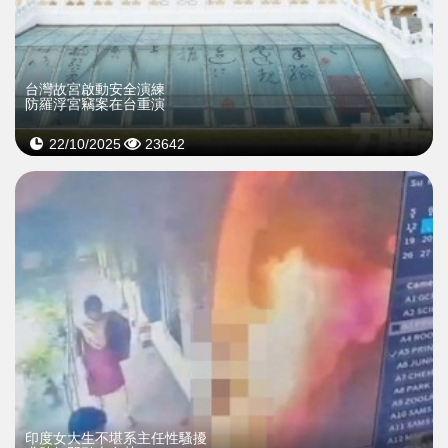
台灣故宮啟動安全演練
防羅浮宮竊案在台重演
22/10/2025
23642
印度女大生不堪系主任性騷擾