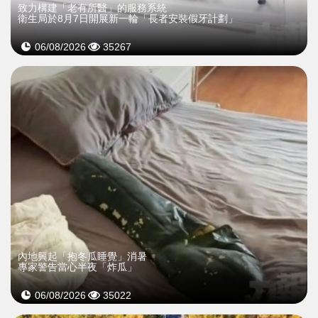
致力構建「老有所醫」的服務系統
衛生局於8月7日開展新一輪「長者安裝假牙計劃」
06/08/2026
35267
內地興起「抱冬瓜睡覺」消暑
專家警告當心半夜「炸瓜」
06/08/2026
35022