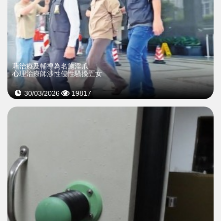
藉治療及輔導為名施淫爪
心理治療師涉性侵性騷擾五女
30/03/2026
19817