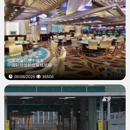
韓國賭場招攬中國客
中國駐韓使館促嚴格規範
06/08/2026
36506