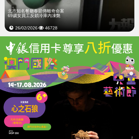
北市知名餐廳春節傳離奇命案
69歲女員工反鎖冷庫內凍斃
26/02/2026
46728
疑兇嫌兄長致信余母
「謝謝妳把英雄帶到這世上」
25/12/2025
37372