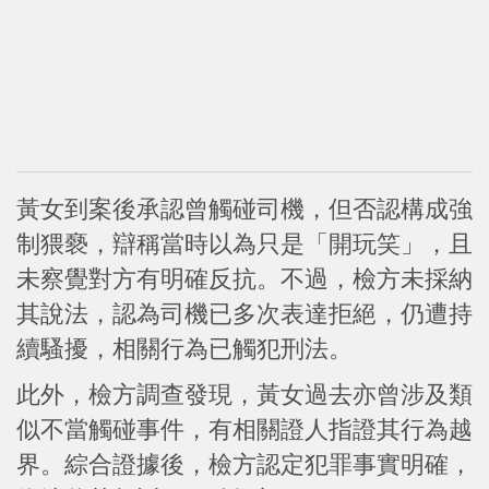
黃女到案後承認曾觸碰司機，但否認構成強
制猥褻，辯稱當時以為只是「開玩笑」，且
未察覺對方有明確反抗。不過，檢方未採納
其說法，認為司機已多次表達拒絕，仍遭持
續騷擾，相關行為已觸犯刑法。
此外，檢方調查發現，黃女過去亦曾涉及類
似不當觸碰事件，有相關證人指證其行為越
界。綜合證據後，檢方認定犯罪事實明確，