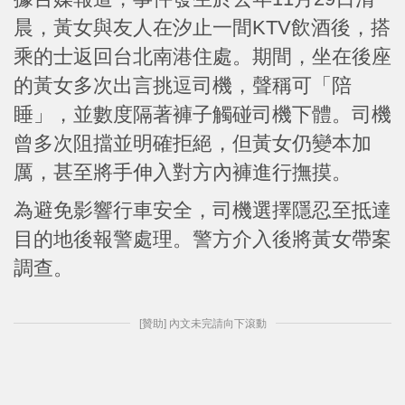
晨，黃女與友人在汐止一間KTV飲酒後，搭
乘的士返回台北南港住處。期間，坐在後座
的黃女多次出言挑逗司機，聲稱可「陪
睡」，並數度隔著褲子觸碰司機下體。司機
曾多次阻擋並明確拒絕，但黃女仍變本加
厲，甚至將手伸入對方內褲進行撫摸。
為避免影響行車安全，司機選擇隱忍至抵達
目的地後報警處理。警方介入後將黃女帶案
調查。
[贊助] 內文未完請向下滾動