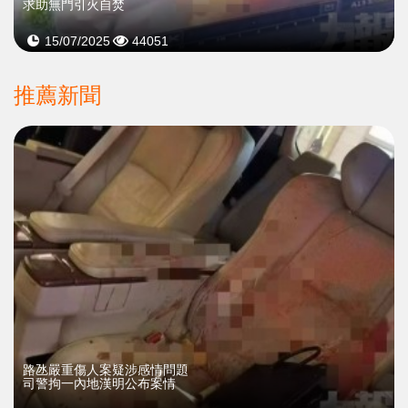
求助無門引火自焚
15/07/2025
44051
推薦新聞
​路氹嚴重傷人案疑涉感情問題
司警拘一內地漢明公布案情