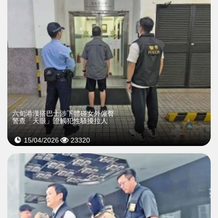
六旬港漢搭巴士涉下體碰女外僱臀
警查「天眼」證觸犯性騷擾拉人
15/04/2026
23320