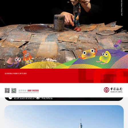
「北車英雄」捨身阻兇嫌汽油彈攻擊
余家昶家屬回捐200萬捐款
25/12/2025
42681