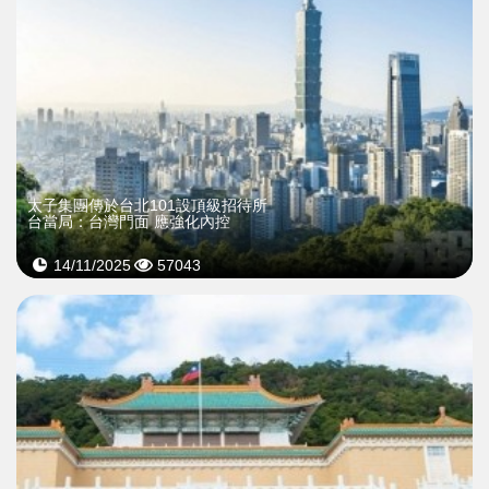
太子集團傳於台北101設頂級招待所
台當局：台灣門面 應強化內控
14/11/2025
57043