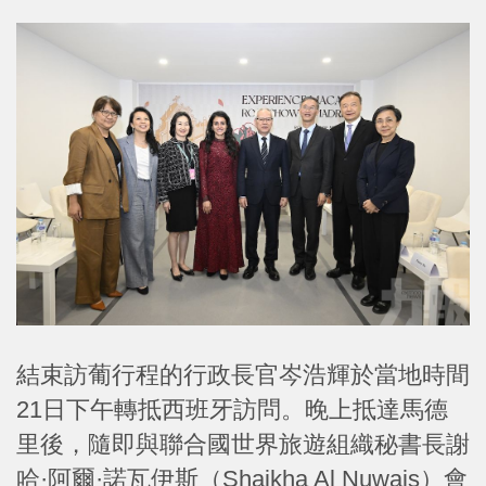
結束訪葡行程的行政長官岑浩輝於當地時間
21日下午轉抵西班牙訪問。晚上抵達馬德
里後，隨即與聯合國世界旅遊組織秘書長謝
哈·阿爾·諾瓦伊斯（Shaikha Al Nuwais）會