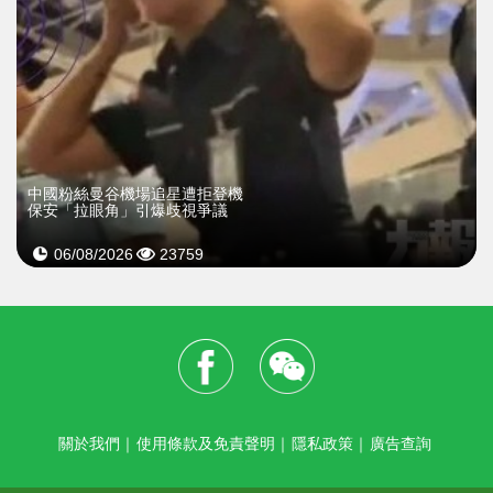
中國粉絲曼谷機場追星遭拒登機
保安「拉眼角」引爆歧視爭議
06/08/2026
23759
關於我們
｜
使用條款及免責聲明
｜
隱私政策
｜
廣告查詢