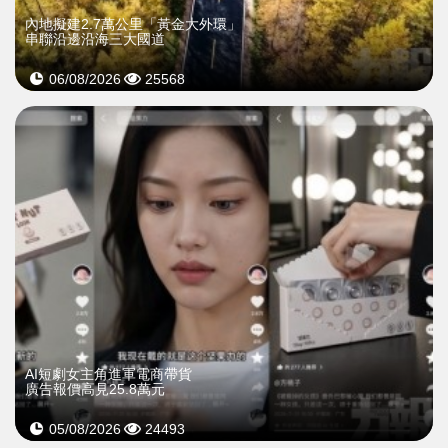
內地擬建2.7萬公里「黃金大外環」
串聯沿邊沿海三大國道
06/08/2026
25568
AI短劇女主角進軍電商帶貨
廣告報價高見25.8萬元
05/08/2026
24493