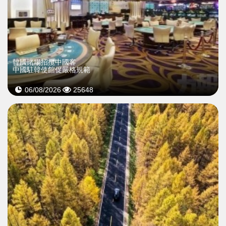
韓國賭場招攬中國客
中國駐韓使館促嚴格規範
06/08/2026
25648