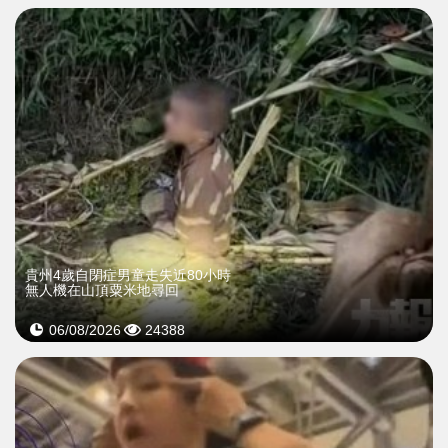
貴州4歲自閉症男童走失近80小時
無人機在山頂粟米地尋回
06/08/2026
24388