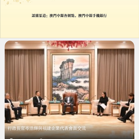
岑浩輝邀閩企到澳琴投資興業
攜手推動閩澳互利共贏發展
06/08/2026
11990
行政長官岑浩輝與福建企業代表會面交流