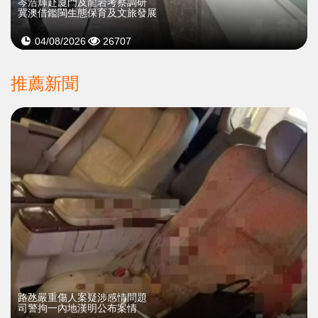
岑浩輝赴廈門及龍岩考察調研
冀澳借鑑閩生態保育及文旅發展
04/08/2026
26707
推薦新聞
​路氹嚴重傷人案疑涉感情問題
司警拘一內地漢明公布案情