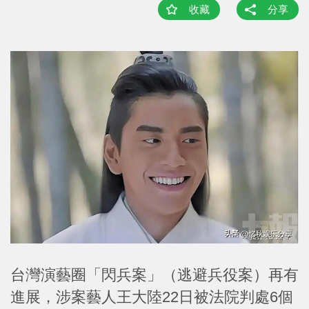
收藏
分享
台灣演藝圈「閃兵案」（逃避兵役案）再有
進展，涉案藝人王大陸22日被法院判處6個