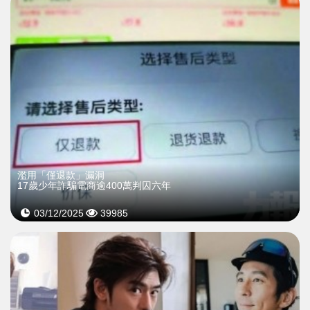
濫用「僅退款」漏洞
17歲少年詐騙電商逾400萬判囚六年
03/12/2025
39985