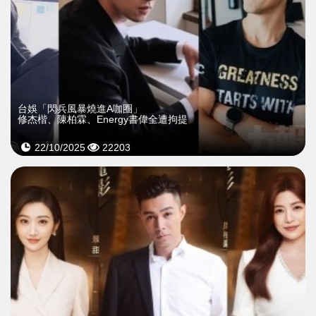
台娛「閃兵風暴燒進A咖圈」
修杰楷、陳柏霖、Energy書偉全遭拘提
22/10/2025
22203