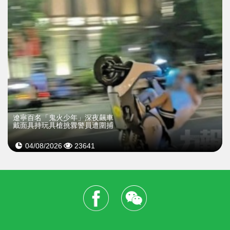
遼寧百名「鬼火少年」深夜飆車
戴面具持玩具槍挑釁警員遭圍捕
04/08/2026
23641