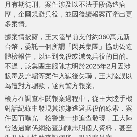
月有期徒刑。案件涉及以不法手段偽造病
歷，企圖規避兵役，並因後續報案而牽出更
多案情。
據案情披露，王大陸早前支付約360萬元新
台幣，委託一個所謂「閃兵集團」協助偽造
體檢報告，以達到免役或減免兵役的目的。
不過，該集團主腦陳志明於2025年2月因涉
販毒及詐騙等案件入獄後失聯，王大陸誤以
為遭對方騙款，遂向警方報案。
檢方在調查相關報案過程中，從王大陸手機
對話紀錄中發現其涉嫌逃避兵役的線索，案
件因而曝光。檢警進一步追查發現，王大陸
曾透過關係網絡查詢陳志明個人資料，甚至