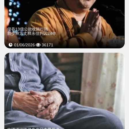
侵吞13億公款收賄行賄
前少林方丈釋永信判囚24年
01/06/2026
36171