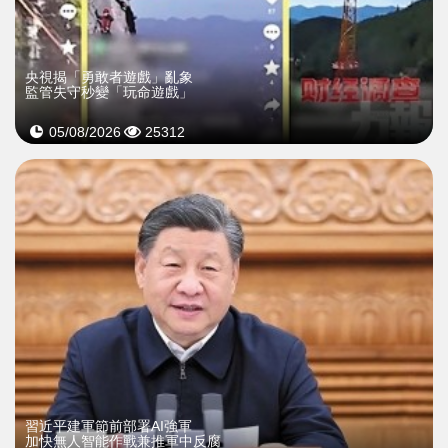
央視揭「勇敢者遊戲」亂象
監管失守秒變「玩命遊戲」
05/08/2026
25312
習近平建軍節前部署AI強軍
加快無人智能作戰兼推軍中反腐