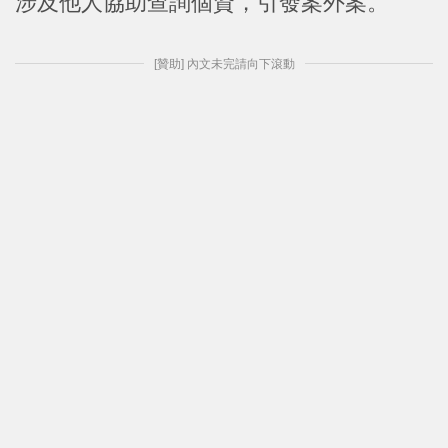
涉及他人協助查詢個資，引發案外案。
[贊助] 內文未完請向下滾動