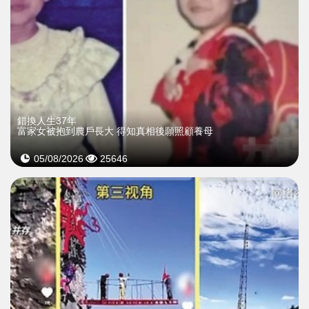
錯換人生37年
富家女被抱到農戶長大 得知真相後願照顧養母
05/08/2026
25646