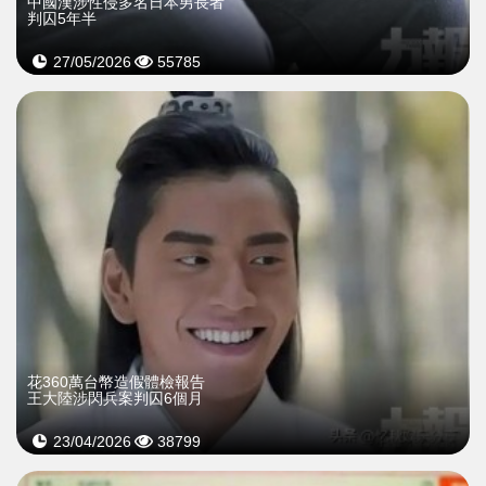
中國漢涉性侵多名日本男長者
判囚5年半
27/05/2026
55785
花360萬台幣造假體檢報告
王大陸涉閃兵案判囚6個月
23/04/2026
38799