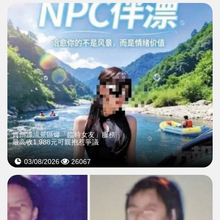
貴州漂流景區爆「臨時女友」服務
最高收1,988元可親抱惹爭議
03/08/2026
26067