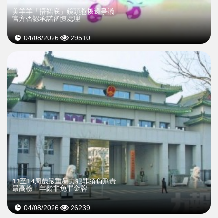
美羊羊「捂裙底」鏡頭惹擦邊爭議
官方否認承諾審慎處理
04/08/2026
29510
12至14周歲嚴重暴力犯罪須負刑責
最高檢：年齡非免罪金牌
04/08/2026
26239