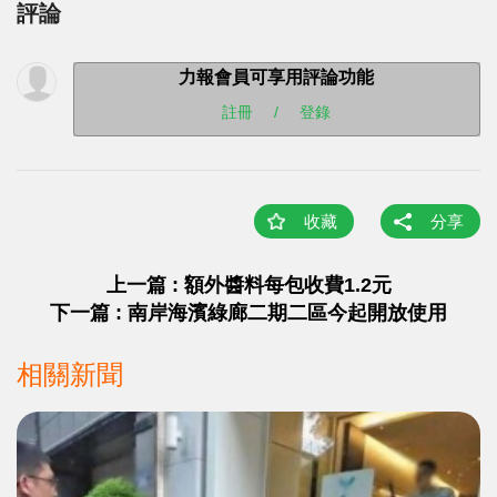
評論
力報會員可享用評論功能
註冊
/
登錄
收藏
分享
上一篇 : 額外醬料每包收費1.2元
下一篇 : 南岸海濱綠廊二期二區今起開放使用
相關新聞