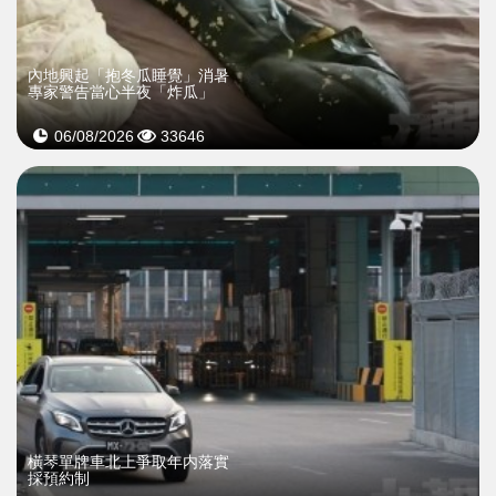
內地興起「抱冬瓜睡覺」消暑
專家警告當心半夜「炸瓜」
06/08/2026
33646
橫琴單牌車北上爭取年内落實
採預約制