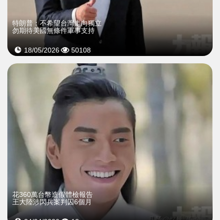
特朗普：不希望台灣走向獨立
勿期待美國無條件軍事支持
18/05/2026
50108
花360萬台幣造假體檢報告
王大陸涉閃兵案判囚6個月