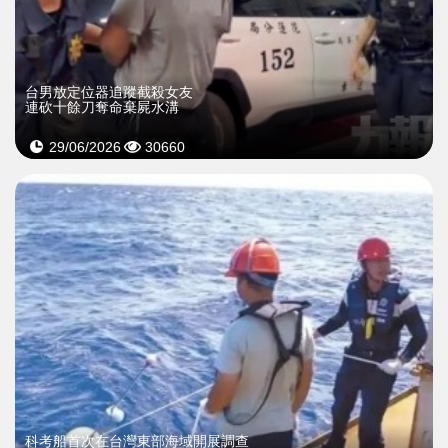
台男放定位器追蹤截殺女友
連砍十餘刀奪命棄屍水溝
29/06/2026
30660
科考船首次在台灣東部海域開展調查