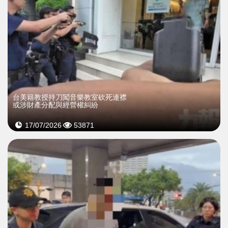
台美籍教授持刀闖音樂教室砍死連襟
或涉財產分配與經營權糾紛
17/07/2026
53871