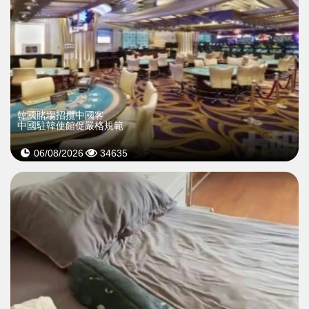
韓國賭場招攬中國客
中國駐韓使館促嚴格規範
06/08/2026
34635