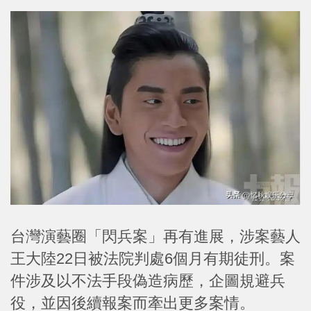
台灣演藝圈「閃兵案」再有進展，涉案藝人
王大陸22日被法院判處6個月有期徒刑。案
件涉及以不法手段偽造病歷，企圖規避兵
役，並因後續報案而牽出更多案情。