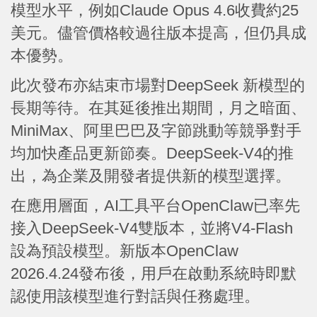
模型水平，例如Claude Opus 4.6收費約25
美元。儘管價格較過往版本提高，但仍具成
本優勢。
此次發布亦結束市場對DeepSeek 新模型的
長期等待。在其延後推出期間，月之暗面、
MiniMax、阿里巴巴及字節跳動等競爭對手
均加快產品更新節奏。DeepSeek-V4的推
出，為企業及開發者提供新的模型選擇。
在應用層面，AI工具平台OpenClaw已率先
接入DeepSeek-V4雙版本，並將V4-Flash
設為預設模型。新版本OpenClaw
2026.4.24發布後，用戶在啟動系統時即默
認使用該模型進行對話與任務處理。