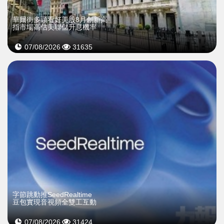
華爾街多頭看好美股8月創新高
指市場高估美聯儲升息機率
07/08/2026
31635
字節跳動推SeedRealtime
豆包實現音視頻全雙工互動
07/08/2026
31424