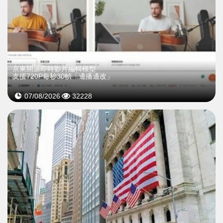
京東開源即時影片編輯模型
支援720P每秒30幀「邊播邊改」
07/08/2026
32228