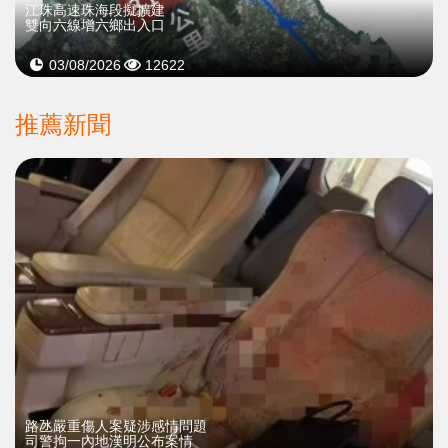
江珠高速珠海段擬擴建
雙向六線增六鄉出入口
03/08/2026
12622
推薦新聞
​路氹嚴重傷人案疑涉感情問題
司警拘一內地漢明公布案情