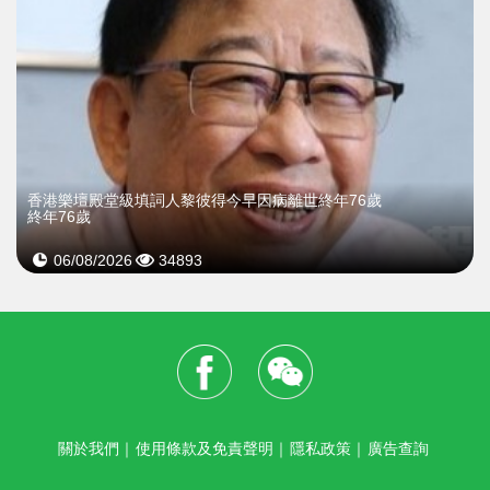
​香港樂壇殿堂級填詞人黎彼得今早因病離世終年76歲
終年76歲
06/08/2026
34893
關於我們
｜
使用條款及免責聲明
｜
隱私政策
｜
廣告查詢