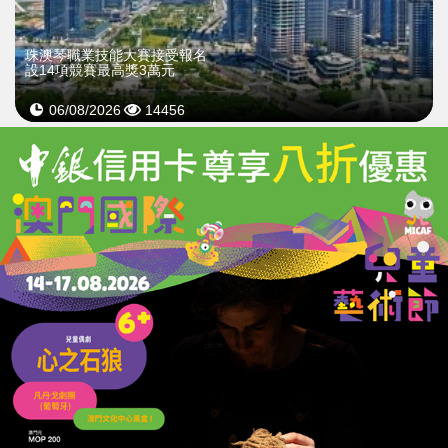
珠澳琴職業技能大賽接受報名
設14項競賽最高獎3萬元
06/08/2026
14456
珠海釣船夜航觸礁翻覆
三市民冒險出海救人