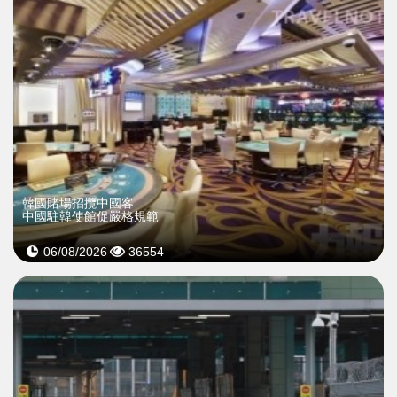
韓國賭場招攬中國客
中國駐韓使館促嚴格規範
06/08/2026
36554