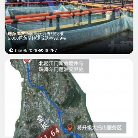
珠海馬友魚陸海接力養殖突破
6,000尾魚苗轉運成活率99.9%
04/08/2026
30257