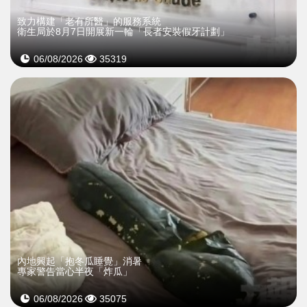
致力構建「老有所醫」的服務系統
衛生局於8月7日開展新一輪「長者安裝假牙計劃」
06/08/2026
35319
內地興起「抱冬瓜睡覺」消暑
專家警告當心半夜「炸瓜」
06/08/2026
35075