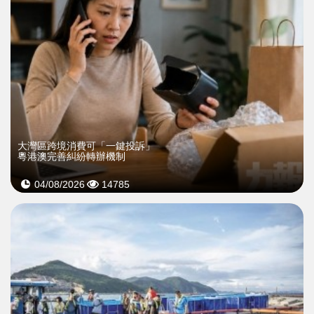
大灣區跨境消費可「一鍵投訴」
粵港澳完善糾紛轉辦機制
04/08/2026
14785