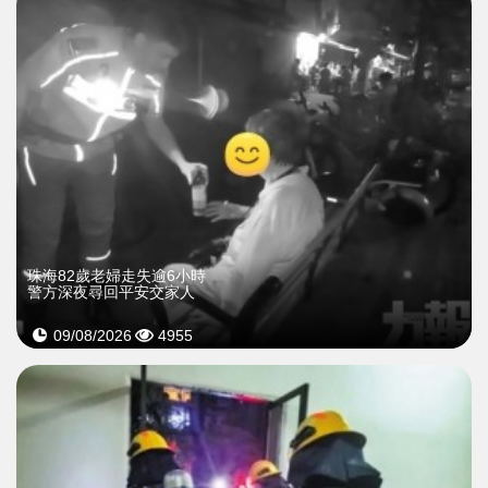
珠海82歲老婦走失逾6小時
警方深夜尋回平安交家人
09/08/2026
4955