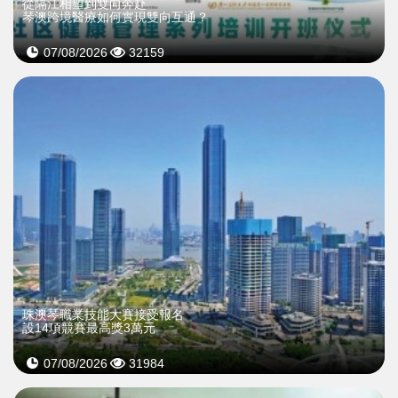
從隔江相望到雙向奔赴
琴澳跨境醫療如何實現雙向互通？
07/08/2026
32159
珠澳琴職業技能大賽接受報名
設14項競賽最高獎3萬元
07/08/2026
31984