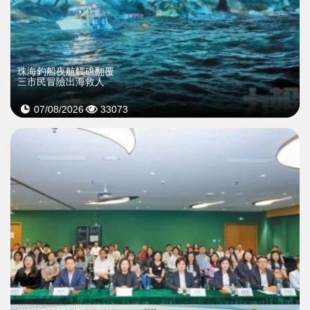
珠海釣船夜航觸礁翻覆
三市民冒險出海救人
07/08/2026
33073