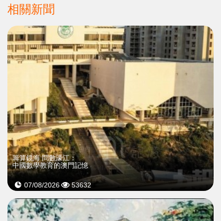
相關新聞
籌算鏡海 問數濠江：
中國數學教育的澳門記憶
07/08/2026
53632