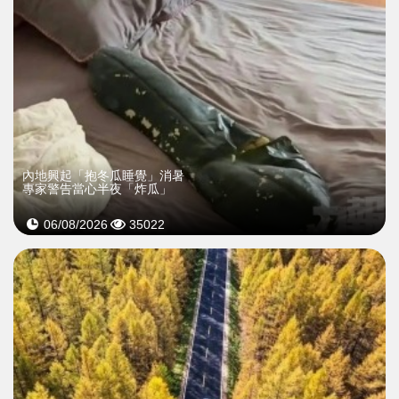
內地興起「抱冬瓜睡覺」消暑
專家警告當心半夜「炸瓜」
06/08/2026
35022