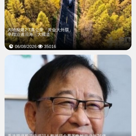
內地擬建2.7萬公里「黃金大外環」
串聯沿邊沿海三大國道
06/08/2026
35016
​香港樂壇殿堂級填詞人黎彼得今早因病離世終年76歲