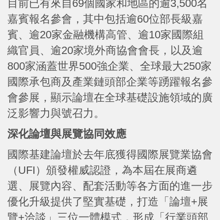
目前已有來自69個國家和地區的逾3,500名
嘉賓報名參會，其中包括逾60位部長級嘉
賓、逾20家金融機構高管、逾10家國際組
織官員、逾20家境外商協會會長，以及逾
800家涵蓋世界500強企業、全球最大250家
國際承包商及產業鏈頭部企業等踴躍報名參
會參展，顯示論壇在全球基礎設施領域的廣
泛影響力與號召力。
深化論壇與展覽協同效應
國際基建論壇於去年底獲得國際展覽業協會
（UFI）頒發權威認證，為本屆在展商遴
選、展覽內容、配套活動等各方面的進一步
優化升級提供了堅實基礎，打造「論壇+展
覽+洽談」三位一體模式，形成「行業頭部