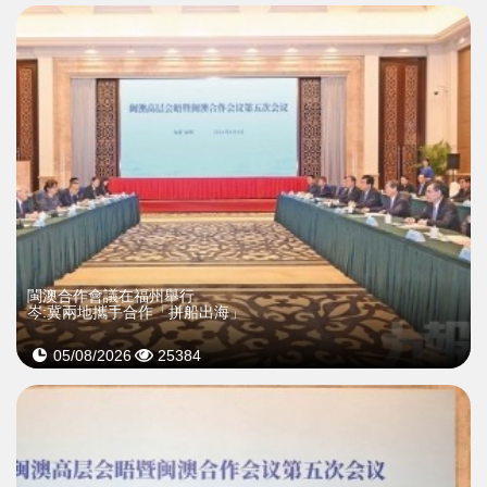
閩澳合作會議在福州舉行
岑:冀兩地攜手合作「拼船出海」
05/08/2026
25384