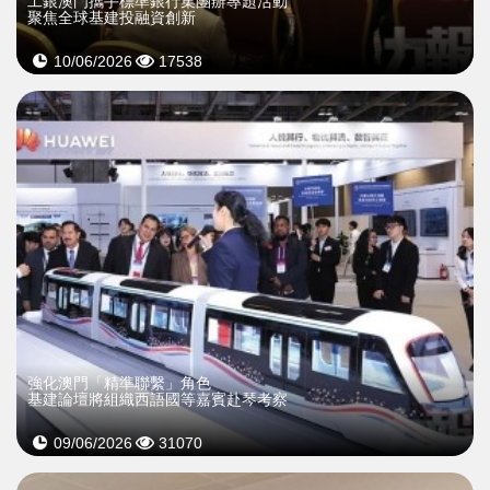
工銀澳門攜手標準銀行集團辦專題活動
聚焦全球基建投融資創新
10/06/2026
17538
強化澳門「精準聯繫」角色
基建論壇將組織西語國等嘉賓赴琴考察
09/06/2026
31070