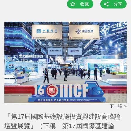
收藏
分享
下一張 >
「第17屆國際基礎設施投資與建設高峰論
壇暨展覽」（下稱「第17屆國際基建論