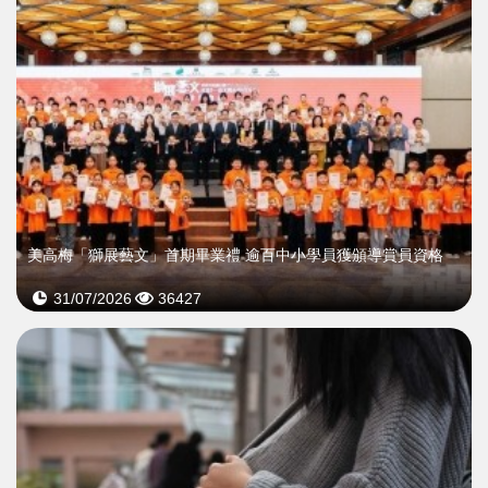
美高梅「獅展藝文」首期畢業禮 逾百中小學員獲頒導賞員資格
31/07/2026
36427