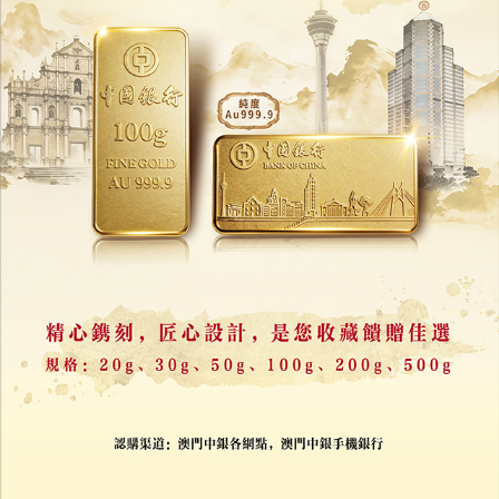
《笑笑回憶錄》揚威國際電影節
梁仲笑何超藍寶石婚晚宴盛大舉行
17/07/2026
10647
澳門在國際多邊治理體系的「初亮相」