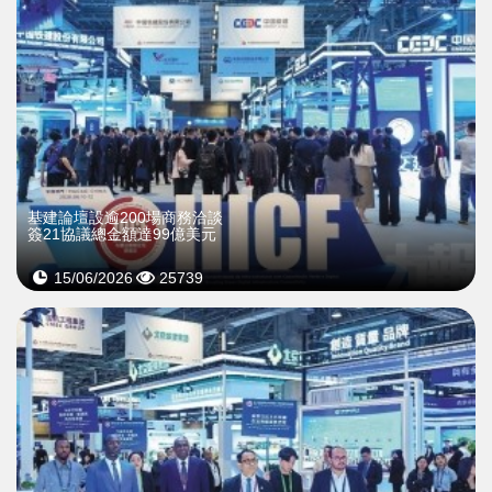
基建論壇設逾200場商務洽談
簽21協議總金額達99億美元
15/06/2026
25739