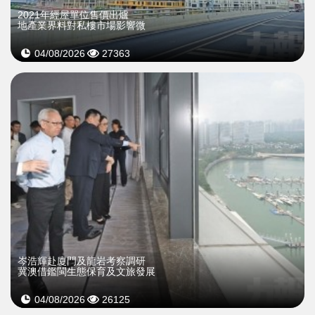
2021年經屋單位售價出爐
地產業界料對私樓市場影響微
04/08/2026
27363
岑浩輝赴廈門及龍岩考察調研
冀澳借鑑閩生態保育及文旅發展
04/08/2026
26125