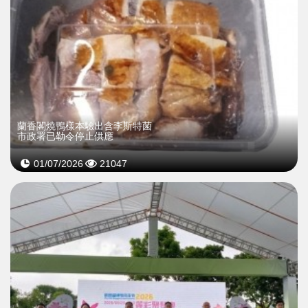
蘭香閣燒鴨樣本驗出含李斯特菌
市政署已勒令停止供應
01/07/2026
21047