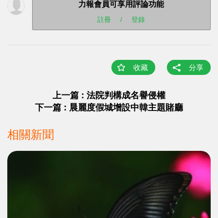
力報會員可享用評論功能
註冊
/
登錄
收藏
分享
上一篇 : 法院判構成名譽侵權
下一篇 : 晨麗度假城增設中韓主題賭廳
相關新聞
>