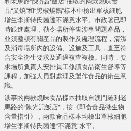
利老馬路“陳光記飯店”抽取的兩款燒味食
品“叉燒”和“黑椒燒鵝”樣本中檢出單核細胞
增生李斯特氏菌達不滿意水平。市政署已即
時跟進處理，勒令場所停售涉事問題產品，
並須整頓有關產品的製作及處理流程，清潔
及消毒場所內的設備、設施及工具，直至符
合安全衛生要求及通過複查複檢。同時，要
求場所負責人安排員工修讀食品衛生督導等
課程，加強人員對處理及製作食品的衛生意
識。
涉事的兩款燒味食品樣本抽取自澳門羅利老
馬路的“陳光記飯店”，按《即食食品微生物
含量指引》，兩款食品樣本均檢出單核細胞
增生李斯特氏菌達“不滿意”水平。