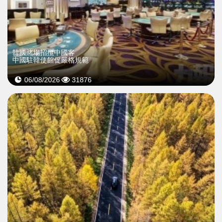
韓國賭場招攬中國客
中國駐韓使館促嚴格規範
06/08/2026
31876