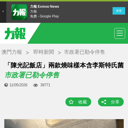
澳門力報
即時新聞
市政署已勒令停售
「陳光記飯店」兩款燒味樣本含李斯特氏菌
市政署已勒令停售
11/05/2026
39771
收藏
分享