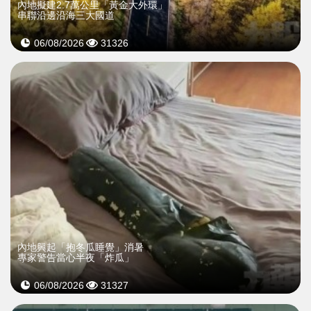
內地擬建2.7萬公里「黃金大外環」
串聯沿邊沿海三大國道
06/08/2026
31326
內地興起「抱冬瓜睡覺」消暑
專家警告當心半夜「炸瓜」
06/08/2026
31327