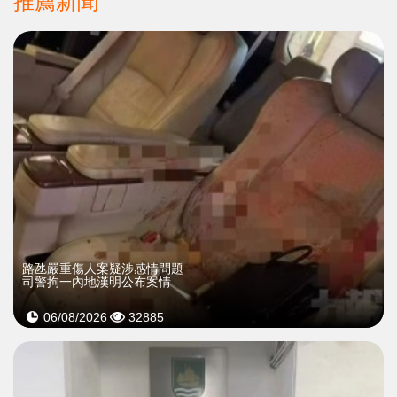
推薦新聞
​路氹嚴重傷人案疑涉感情問題
司警拘一內地漢明公布案情
06/08/2026
32885