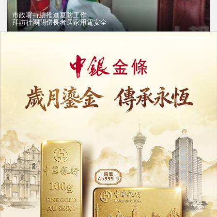
市政署持續推進夏防工作
拜訪社團關懷長者居家用電安全
30/07/2026
32121
>
市政署續推「國風拾趣工房」手作坊
可線上報名額滿即止費用全免
24/07/2026
22790