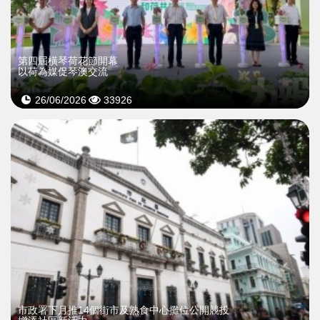
第四屆橫琴荷花節開幕
以荷為媒促琴澳交流
26/06/2026
33926
市政署下月推14個街市及熟食中心攤位公開競投