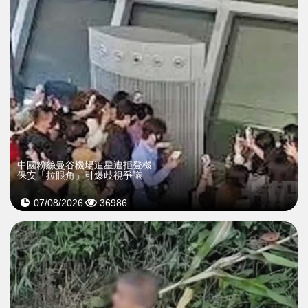
中國粉絲曼谷機場追星遭拒登機
保安「拉眼角」引爆歧視爭議
07/08/2026
36986