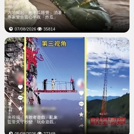
內地興起「抱冬瓜睡覺」消暑
專家警告當心半夜「炸瓜」
07/08/2026
35814
央視揭「勇敢者遊戲」亂象
監管失守秒變「玩命遊戲」
05/08/2026
27349