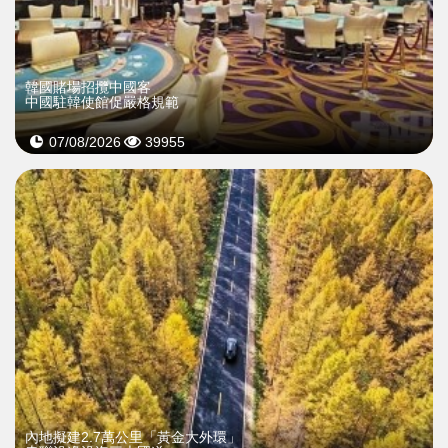
韓國賭場招攬中國客
中國駐韓使館促嚴格規範
07/08/2026
39955
內地擬建2.7萬公里「黃金大外環」