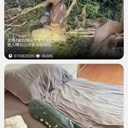
貴州4歲自閉症男童走失近80小時
無人機在山頂粟米地尋回
07/08/2026
36385