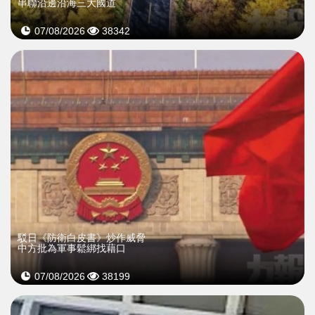
串聯沿邊沿海三大國道
07/08/2026
38342
駁日《防衛白皮書》炒作威脅
中方批為軍事鬆綁找藉口
07/08/2026
38199