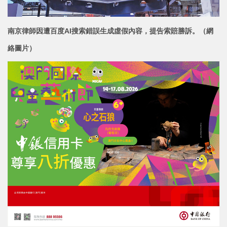
南京律師因遭百度AI搜索錯誤生成虛假內容，提告索賠勝訴。（網
絡圖片）