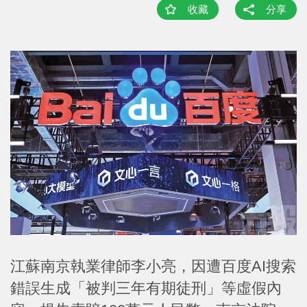
收藏
分享
江蘇南京執業律師李小亮，因遭百度AI搜索
錯誤生成「被判三年有期徒刑」等虛假內