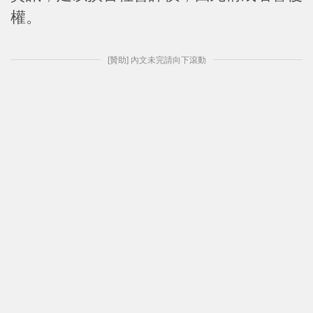
權。
[贊助] 內文未完請向下滾動