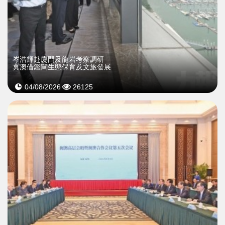
岑浩輝赴廈門及龍岩考察調研
冀澳借鑑閩生態保育及文旅發展
04/08/2026
26125