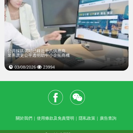
公共採購網站已錄近千八供應商
業界讚更公平透明助中小企拓商機
03/08/2026
23994
關於我們
｜
使用條款及免責聲明
｜
隱私政策
｜
廣告查詢