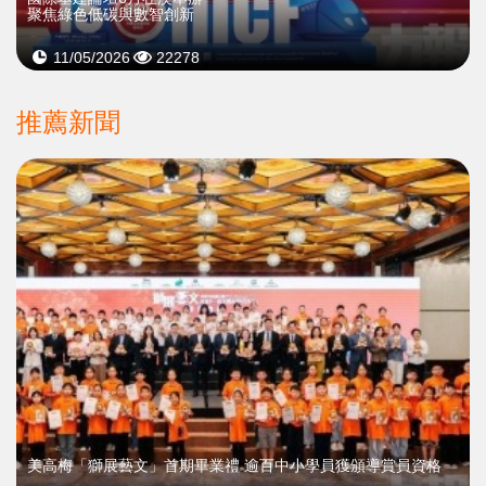
聚焦綠色低碳與數智創新
11/05/2026
22278
推薦新聞
美高梅「獅展藝文」首期畢業禮 逾百中小學員獲頒導賞員資格