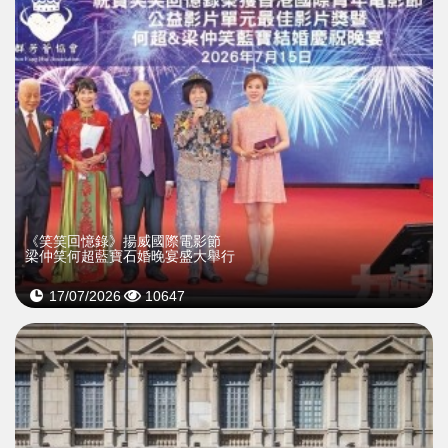
《笑笑回憶錄》揚威國際電影節
梁仲笑何超藍寶石婚晚宴盛大舉行
17/07/2026
10647