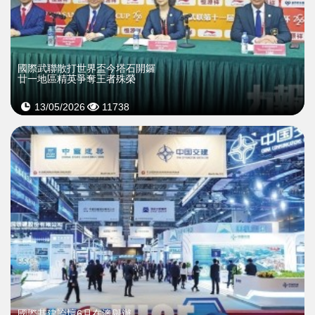
國際武聯散打世界盃今塔石開鑼
廿一地區精英爭奪王者殊榮
13/05/2026
11738
國際基建論壇6月在澳舉辦