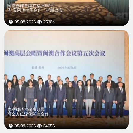
閩澳合作會議在福州舉行
岑:冀兩地攜手合作「拼船出海」
05/08/2026
25384
岑浩輝晤福建省領導
研全方位深化閩澳合作
05/08/2026
24656