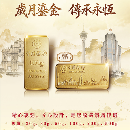
澳門國際兒童電影展7月揭幕
選映近30部佳作打造盛夏光影聚會
24/06/2026
51783
基建論壇深化國際基建合作
參展商冀加強全球客戶聯繫
11/06/2026
18007