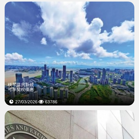
橫琴購房新規
可享契稅優惠
27/03/2026
63786