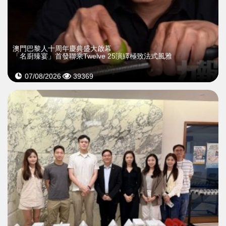
澳門巴黎人十周年慶典盛大啟幕
「名廚臻宴」首發聯乘Twelve 25演繹極致法式風雅
07/08/2026
39369