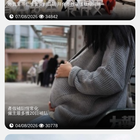
外賣業界倡推食安封口貼 拜會市政署獲積極回應
07/08/2026
34842
產假補貼恆常化
僱主最多獲20日補貼
04/08/2026
30778