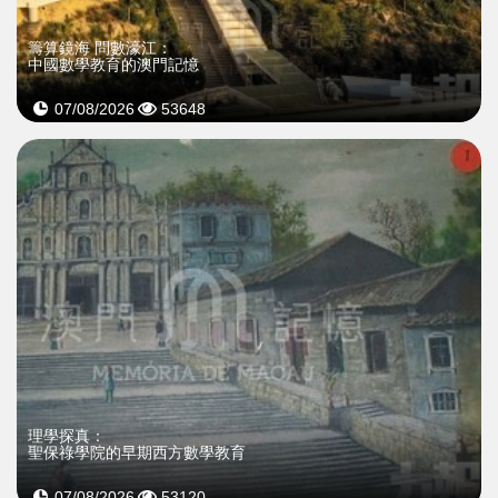
籌算鏡海 問數濠江：
中國數學教育的澳門記憶
07/08/2026
53648
理學探真：
聖保祿學院的早期西方數學教育
07/08/2026
53120