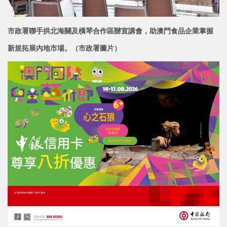
市政署聯手拱北海關及橫琴合作區辦宣講會，助澳門食品企業掌握
新規拓展內地市場。（市政署圖片）