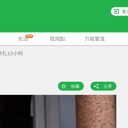
登
NEW
生活
取閱點
力報重溫
扎12小時
收藏
分享