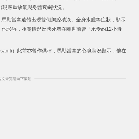
出現嚴重缺氧與身體衰竭狀況。
li）表示，馬勒當拿遺體出現雙側胸腔積液、全身水腫等症狀，顯示
他形容，相關情況反映死者在離世前曾「承受約12小時
orasaniti）此前亦曾作供稱，馬勒當拿的心臟狀況顯示，他在
] 內文未完請向下滾動