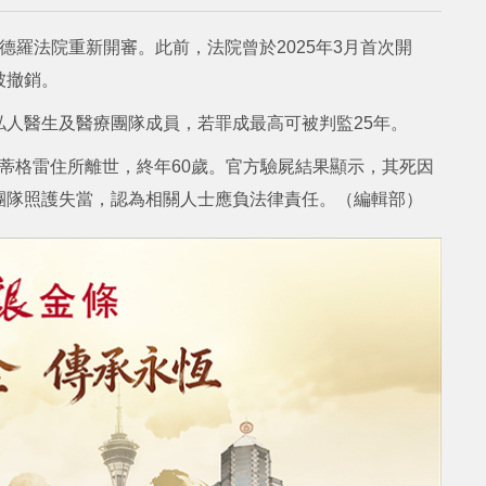
德羅法院重新開審。此前，法院曾於2025年3月首次開
被撤銷。
人醫生及醫療團隊成員，若罪成最高可被判監25年。
斯省蒂格雷住所離世，終年60歲。官方驗屍結果顯示，其死因
團隊照護失當，認為相關人士應負法律責任。（編輯部）