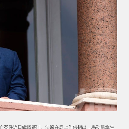
na）死亡案件近日繼續審理。法醫在庭上作供指出，馬勒當拿生