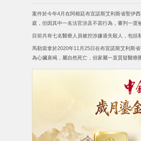
案件於今年4月在阿根廷布宜諾斯艾利斯省聖伊西
庭，但因其中一名法官涉及不當行為，審判一度
目前共有七名醫療人員被控涉嫌過失殺人，包括私
馬勒當拿於2020年11月25日在布宜諾斯艾利
為心臟衰竭，屬自然死亡，但家屬一直質疑醫療