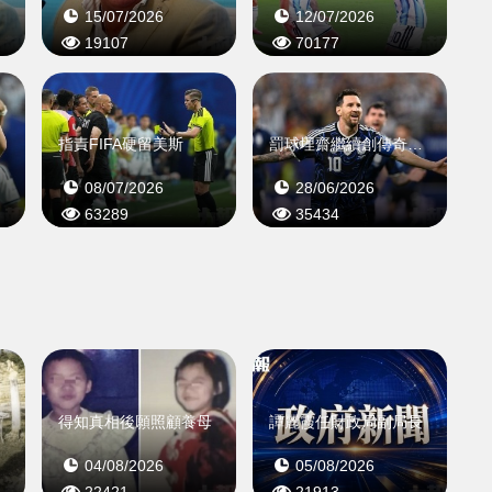
15/07/2026
12/07/2026
19107
70177
紀錄
指責FIFA硬留美斯
罰球埋齋繼續創傳奇歷史
08/07/2026
28/06/2026
63289
35434
月
得知真相後願照顧養母
譚麗霞任財政局副局長
04/08/2026
05/08/2026
22421
21913