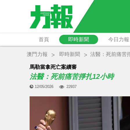
首頁
即時新聞
今日力報
澳門力報
即時新聞
法醫：死前痛苦掙
馬勒當拿死亡案續審
法醫：死前痛苦掙扎12小時
12/05/2026
22937