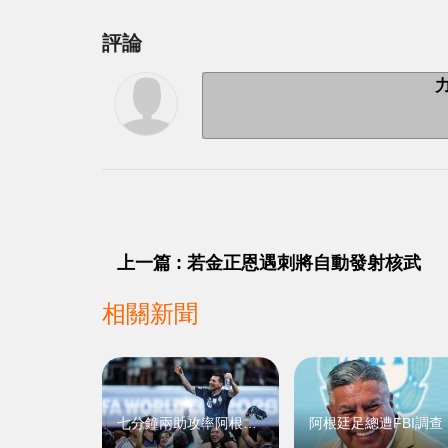
評論
上一篇 : 若金正恩遇刺將自動發射核武
相關新聞
七分鐘兩助攻率阿根廷逆轉入決賽
阿根廷足總遭FBI調查