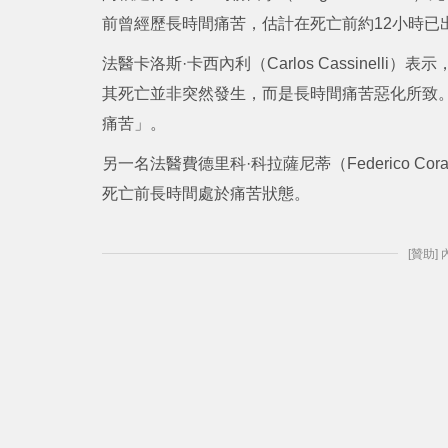
前曾經歷長時間痛苦，估計在死亡前約12小時已
法醫卡洛斯·卡西內利（Carlos Cassinel
其死亡並非突然發生，而是長時間痛苦惡化所致。
痛苦」。
另一名法醫費德里科·科拉薩尼蒂（Federico C
死亡前長時間處於痛苦狀態。
[贊助