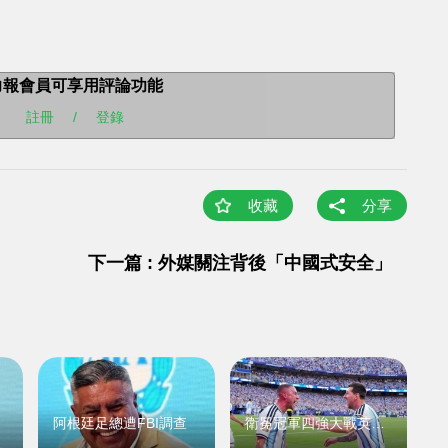
力報會員可享用評論功能
註冊
/
登錄
收藏
分享
下一篇 : 外媒關注背後「中國式安全」
阿根廷足總遭FBI調查
衛冕冠軍四強大戰英格蘭