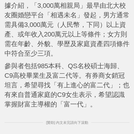
據介紹，「3,000萬相親局」最早由北大校
友圈婚戀平台「相遇未名」發起，男方通常
需具備3,000萬元（人民幣，下同）以上資
產、或年收入200萬元以上等條件；女方則
需在年齡、外貌、學歷及家庭資產四項條件
中符合至少三項。
參與者包括985本科、QS名校碩士海歸、
C9高校畢業生及富二代等。有券商女銷冠
坦言，希望尋找「有上進心的富二代」；也
有來自普通家庭的C9女生表示，希望認識
掌握財富主導權的「富一代」。
[贊助] 內文未完請向下滾動