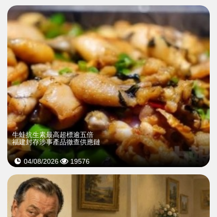
牛蛙抗生素最高超標逾五倍
福建封存涉事產品徹查供應鏈
04/08/2026
19576