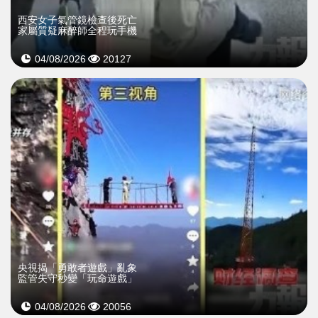
西安女子氣管鏡檢查後死亡
家屬質疑麻醉師全程玩手機
04/08/2026
20127
央視揭「勇敢者遊戲」亂象
監管失守秒變「玩命遊戲」
04/08/2026
20056