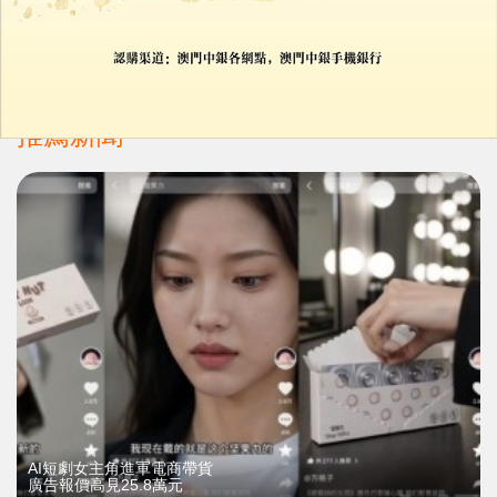
網紅CEO杭州相親遭嫌棄學歷低
大媽痛失億元女婿
17/11/2025
53509
推薦新聞
AI短劇女主角進軍電商帶貨
廣告報價高見25.8萬元