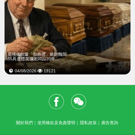
英殯儀館爆「假葬禮」斂財醜聞
35具遺體腐爛老闆囚20年
04/08/2026
19121
關於我們
｜
使用條款及免責聲明
｜
隱私政策
｜
廣告查詢