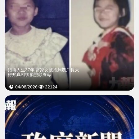
錯換人生37年 富家女被抱到農戶長大
得知真相後願照顧養母
04/08/2026
22124