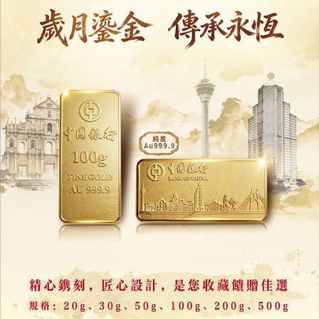
收藏
分享
上一篇 : 控遭直播壓榨病倒
下一篇 : 4,000人搶30學額
相關新聞