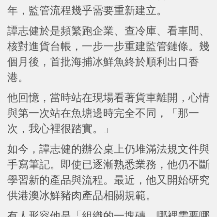
年，監管流程幾乎需要重新建立。
譚志健於是頻繁跑企業、查冷庫、看車間、
核對進貨台帳，一步一步重建監管鏈條。幾
個月後，首批海捕冰鮮魚終於順利出口香
港。
他回憶，當時站在現場看著貨車離開，心情
與第一次站在魚塘邊時完全不同，「那一
次，我心裡很踏實。」
如今，譚志健的辦公桌上仍堆滿法規文件與
手寫筆記。即使已逐漸熟悉業務，他仍不斷
學習新的產品與流程。最近，他又開始研究
供港澳冰鮮豬肉產品相關規範。
有人形容他是「組織的一塊磚，哪裡需要哪