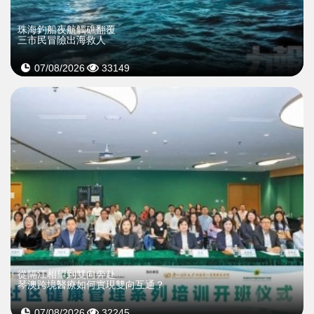
珠海釣船夜航觸礁翻覆
三市民冒險出海救人
07/08/2026
33149
從隔江相望到雙向奔赴
琴澳跨境醫療如何實現雙向互通？
07/08/2026
32245