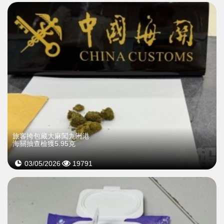
旅客挎包藏大麻闖九洲港
海關抽查檢獲5.95克
03/05/2026
19791