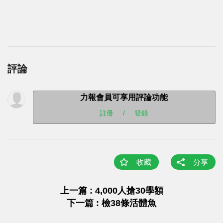
評論
力報會員可享用評論功能
註冊
/
登錄
收藏
分享
上一篇 : 4,000人搶30學額
下一篇 : 檢38條活體魚