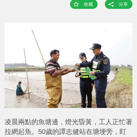
收藏
分享
凌晨兩點的魚塘邊，燈光昏黃，工人正忙著
拉網起魚。50歲的譚志健站在塘埂旁，盯