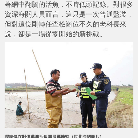
著網中翻騰的活魚，不時低頭記錄。對很多
資深海關人員而言，這只是一次普通監裝，
但對這位剛轉任查檢崗位不久的老科長來
說，卻是一場從零開始的新挑戰。
譚志健在對供港澳活魚開展屬地監（拱北海關圖片）