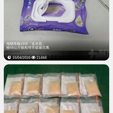
海關再截19宗「走水貨」
檢56公斤銀粒等市值逾百萬
15/04/2026
21468