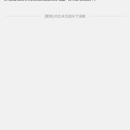
[贊助] 內文未完請向下滾動