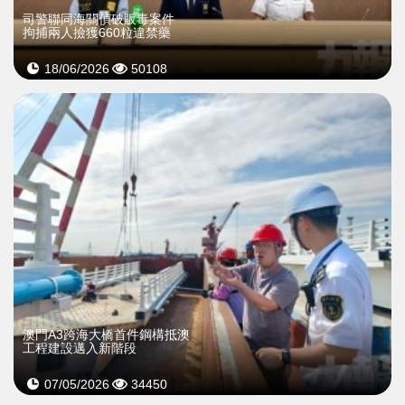
司警聯同海關偵破販毒案件
拘捕兩人撿獲660粒違禁藥
18/06/2026
50108
澳門A3跨海大橋首件鋼構抵澳
工程建設邁入新階段
07/05/2026
34450