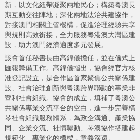
新，以文化紐帶凝聚兩地民心；構築粵澳長
期互動交往陣地；深化兩地法治共建協作，
對接澳門相關主管機構，促進治理經驗共享
與規則高效銜接，全力服務粵港澳大灣區建
設，助力澳門經濟適度多元發展。
該會首任秘書長由高錦儀擔任，並在儀式上
匯報籌備工作。高錦儀指出，協會經官方核
准登記設立，是合作區首家聚焦公共關係建
設、社會治理創新與粵澳跨界聯動的專業非
營利社會組織。協會的成立，填補了粵澳公
共關係專業交流平台的空白，進一步完善橫
琴社會組織服務體系，為政企溝通、產業協
同、企業交流、社情聯動、琴澳協作搭建起
規範化、專業化的橋樑，意義深遠。