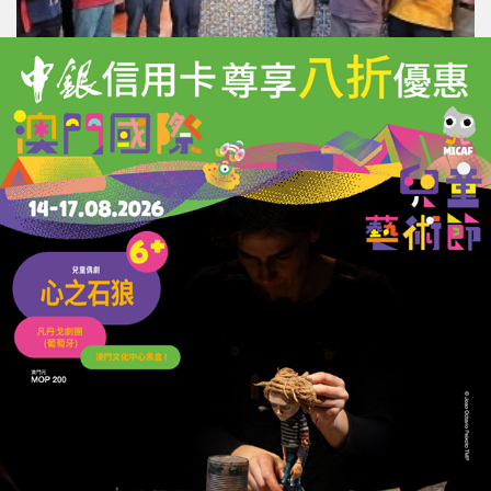
「一帶一路」數字新城會客廳籌備辦揭牌
打造數字絲路產業合作新高地
27/07/2026
7299
深合區上半年文旅會展消費市場向好
琴澳旅遊團今年參團人次破9萬