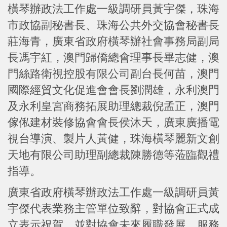
橫琴辦政法工作處一級調研員黃宇傑，珠海
市政協副秘書長、珠海公共外交協會秘書長
莊海青，廣東省政府橫琴辦社會事務局副局
長馮宇紅，澳門歸僑總會理事長畢志健，澳
門絲路衛視控股有限公司副台長何苗，澳門
國際經貿文化促進會會長劉潤雄，永利澳門
及永利皇宮商務拓展助理總裁倪孟正，澳門
傢俬建材裝修協會會長侯沐天，廣東廣播電
視台導演、製片人黃健，珠海橫琴麗新文創
天地有限公司助理副總裁陳勝德等蒞臨觀禮
指導。
廣東省政府橫琴辦政法工作處一級調研員黃
宇傑代表業務主管單位致辭，對協會正式成
立表示祝賀，並對協會未來履職發展、服務