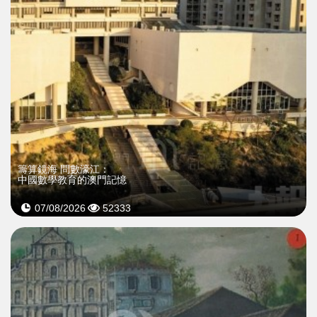
籌算鏡海 問數濠江：
中國數學教育的澳門記憶
07/08/2026
52333