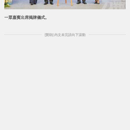
一眾嘉賓出席揭牌儀式。
[贊助] 內文未完請向下滾動