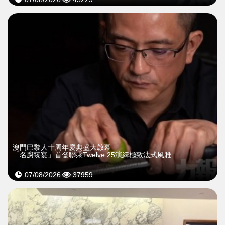
澳門巴黎人十周年慶典盛大啟幕
「名廚臻宴」首發聯乘Twelve 25演繹極致法式風雅
07/08/2026
37959