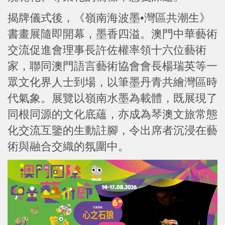
揭牌儀式後，《嶺南海波墨•灣區共潮生》
書畫展隨即開幕，墨香四溢。澳門中華藝術
交流促進會理事長許佐權率領十六位藝術
家，聯同澳門語言藝術協會會長楊瑞英等一
眾文化界人士到場，以筆墨丹青共繪灣區時
代氣象。展覽以嶺南水墨為載體，既展現了
同根同源的文化底蘊，亦成為琴澳文旅常態
化交流互鑒的生動註腳，令出席者沉浸在藝
術與融合交織的氛圍中。