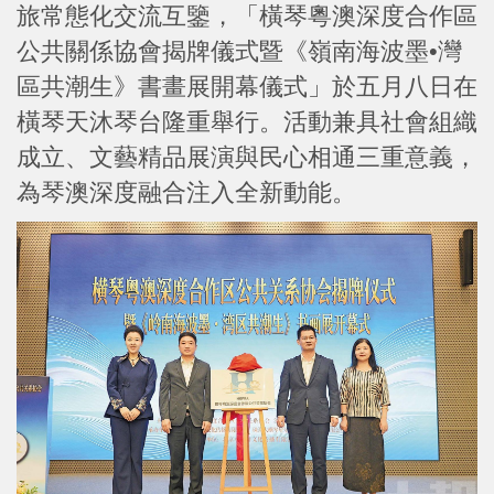
旅常態化交流互鑒，「橫琴粵澳深度合作區
公共關係協會揭牌儀式暨《嶺南海波墨•灣
區共潮生》書畫展開幕儀式」於五月八日在
橫琴天沐琴台隆重舉行。活動兼具社會組織
成立、文藝精品展演與民心相通三重意義，
為琴澳深度融合注入全新動能。