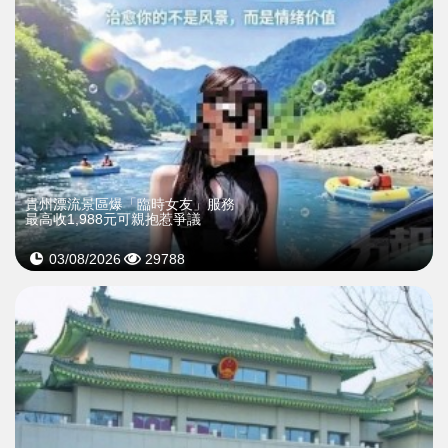
貴州漂流景區爆「臨時女友」服務
最高收1,988元可親抱惹爭議
03/08/2026
29788