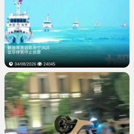
解放軍黃岩島海空演訓
促菲律賓停止挑釁
04/08/2026
24045