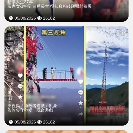
錯換人生37年
富家女被抱到農戶長大 得知真相後願照顧養母
05/08/2026
26182
央視揭「勇敢者遊戲」亂象
監管失守秒變「玩命遊戲」
05/08/2026
26182