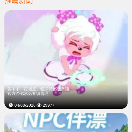
推薦新聞
美羊羊「捂裙底」鏡頭惹擦邊爭議
官方否認承諾審慎處理
04/08/2026
29977