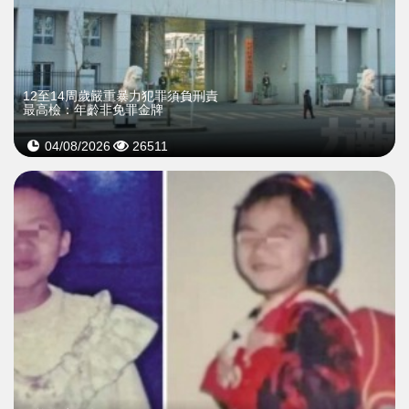
12至14周歲嚴重暴力犯罪須負刑責
最高檢：年齡非免罪金牌
04/08/2026
26511