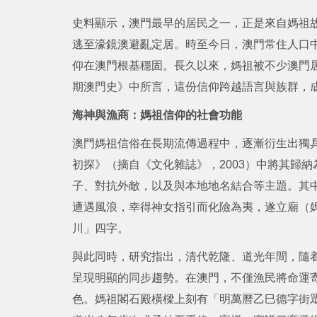
史料顯示，澳門最早的居民之一，正是來自媽祖
逃至濠鏡澳避亂定居。時至今日，澳門常住人口
仰在澳門根基穩固。長久以來，媽祖被不少澳門
期澳門史》中所言，這份信仰跨越語言與族群，
海神與漁商：媽祖信仰的社會功能
澳門媽祖信俗在長期流傳過程中，逐漸衍生出獨
初探》（摘自《文化雜誌》，2003）中將其歸
子、對抗外敵，以及與本地地名結合等主題。其
遭遇風浪，幸得神女指引而化險為夷，遂立廟（
川」四字。
與此同時，研究指出，清代乾隆、道光年間，隨
呈現明顯的同步趨勢。在澳門，不僅漁民將命運
色。媽祖閣石殿橫樑上刻有「明萬曆乙巳德字街