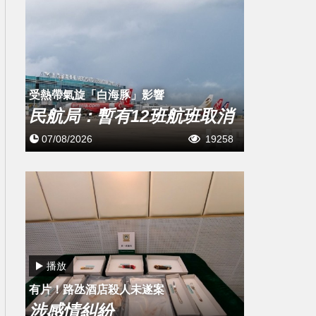
受熱帶氣旋「白海豚」影響
民航局：暫有12班航班取消
07/08/2026
19258
播放
有片！路氹酒店殺人未遂案
涉感情糾紛