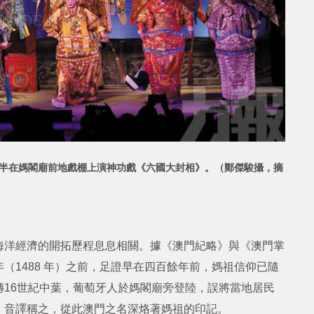
七時半在媽閣廟前地戲棚上演神功戲《六國大封相》。（鄭傑駿攝，摘
海洋經濟的開拓歷程息息相關。據《澳門紀略》與《澳門掌
（1488 年）之前，足證早在四百餘年前，媽祖信仰已隨
16世紀中葉，葡萄牙人於媽閣廟旁登陸，誤將當地居民
u」音譯稱之，從此澳門之名深烙著媽祖的印記。