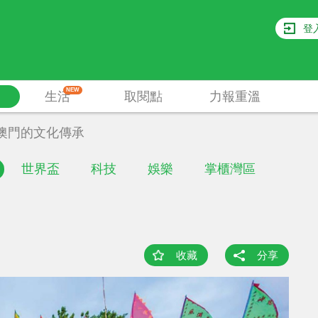
登
NEW
生活
取閱點
力報重溫
澳門的文化傳承
世界盃
科技
娛樂
掌櫃灣區
收藏
分享