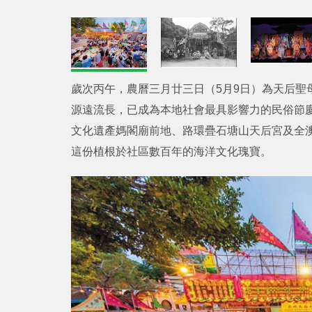
歲次丙午，農曆三月廿三日（5月9日）為天后聖
源遠流長，已成為本地社會最具影響力的民俗節
文化遺產媽閣廟前地、路環疊石塘山天后宮及全
這份植根於社區數百年的海洋文化瑰寶。