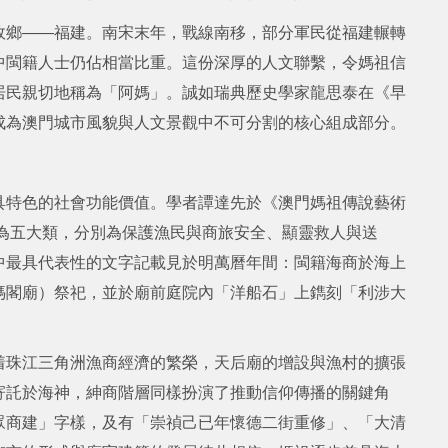
故鄉——福建。南宋末年，戰線南移，部分軍民從福建輾轉
中閩籍人士仍佔相當比重。這份深厚的人文聯繫，令媽祖信
居民親切地稱為「阿媽」。誠如瑞典歷史學家龍思泰在《早
成為澳門城市風貌與人文景觀中不可分割的核心組成部分。
具特色的社會功能價值。學者譚達先於《澳門媽祖傳說藝術
納為五大類，分別為保護漁民與商旅安全、顯靈救人與送
中最具代表性的文字記載見於明萬曆年間：閩籍海商於海上
媽閣廟）祭祀，並於廟前庭院內「洋船石」上鐫刻「利涉大
着珠江三角洲漁商經濟的繁榮，天后廟的增設與漁村的擴張
寄託於海神，紳商階層同樣扮演了推動信仰傳播的關鍵角
眾商建」字樣，及有「崇禎己已年懷德二街重修」、「大清