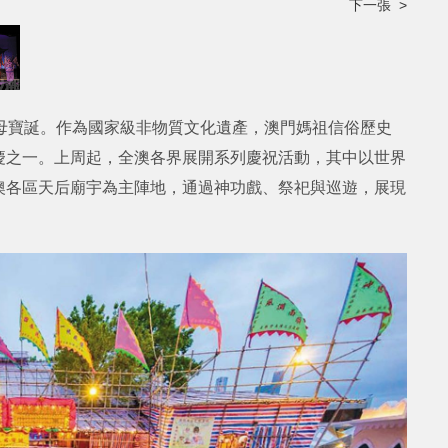
下一張 >
母寶誕。作為國家級非物質文化遺產，澳門媽祖信俗歷史
慶之一。上周起，全澳各界展開系列慶祝活動，其中以世界
澳各區天后廟宇為主陣地，通過神功戲、祭祀與巡遊，展現