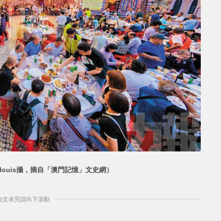
llouis攝，摘自「澳門記憶」文史網）
] 內文未完請向下滾動