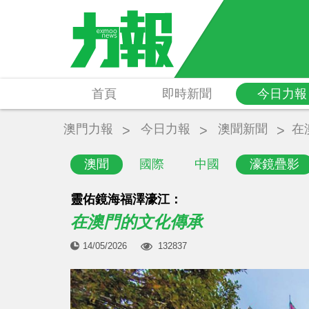
首頁
即時新聞
今日力報
澳門力報
今日力報
澳聞新聞
在
澳聞
國際
中國
濠鏡疊影
靈佑鏡海福澤濠江：
在澳門的文化傳承
14/05/2026
132837