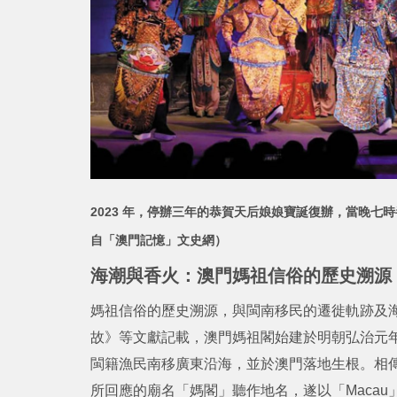
2023 年，停辦三年的恭賀天后娘娘寶誕復辦，當晚
自
「澳門記憶」文史網）
海潮與香火：澳門媽祖信俗的歷史溯源
媽祖信俗的歷史溯源，與閩南移民的遷徙軌跡及
故》等文獻記載，澳門媽祖閣始建於明朝弘治元年
閩籍漁民南移廣東沿海，並於澳門落地生根。相傳
所回應的廟名「媽閣」聽作地名，遂以「Maca