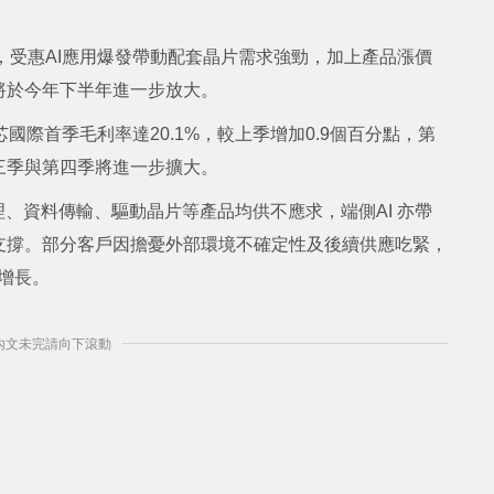
，受惠AI應用爆發帶動配套晶片需求強勁，加上產品漲價
將於今年下半年進一步放大。
國際首季毛利率達20.1%，較上季增加0.9個百分點，第
三季與第四季將進一步擴大。
理、資料傳輸、驅動晶片等產品均供不應求，端側AI 亦帶
支撐。部分客戶因擔憂外部環境不確定性及後續供應吃緊，
增長。
] 內文未完請向下滾動