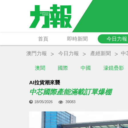
首頁
即時新聞
今日力報
澳門力報
今日力報
產經新聞
中
澳聞
國際
中國
濠鏡疊影
AI拉貨潮來襲
中芯國際產能滿載訂單爆棚
18/05/2026
39083