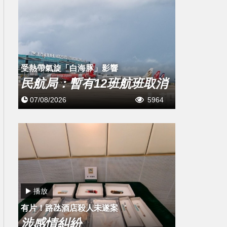
受熱帶氣旋「白海豚」影響
民航局：暫有12班航班取消
07/08/2026
5964
播放
有片！路氹酒店殺人未遂案
涉感情糾紛