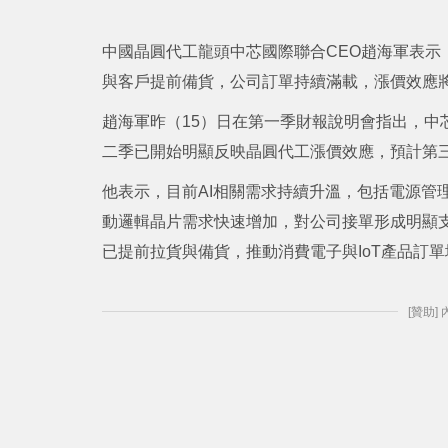
中國晶圓代工龍頭中芯國際聯合CEO趙海軍表示
與客戶提前備貨，公司訂單持續滿載，漲價效應
趙海軍昨（15）日在第一季財報說明會指出，中芯
二季已開始明顯反映晶圓代工漲價效應，預計第
他表示，目前AI相關需求持續升溫，包括電源管
動邏輯晶片需求快速增加，對公司接單形成明顯
已提前拉貨與備貨，推動消費電子與IoT產品訂單
[贊助