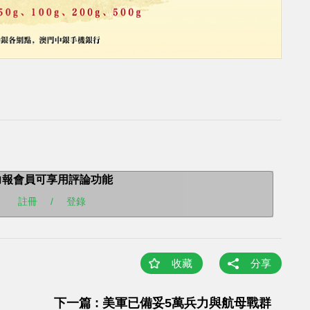
力報會員可享用評論功能
註冊
/
登錄
收藏
分享
下一篇 : 美軍已備妥5萬兵力與航母戰群