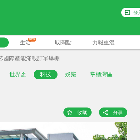
登
NEW
生活
取閱點
力報重溫
芯國際產能滿載訂單爆棚
世界盃
科技
娛樂
掌櫃灣區
收藏
分享