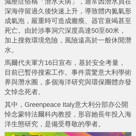
減壓症俗稱「潛水夫病」，通常因潛水員在
深海停留過久後快速上升，導致體內氮氣形
成氣泡，嚴重時可造成癱瘓、器官衰竭甚至
死亡。由於涉事洞穴深度高達50至60米，
加上搜救環境危險，風險遠高於一般休閒潛
水。
馬爾代夫軍方16日宣布，基於安全考量，
目前已暫停搜索工作。事件震驚意大利學術
界與潛水圈，多個海洋研究與環保團體亦發
文悼念死者。
其中，Greenpeace Italy意大利分部亦公開
悼念蒙特法爾科內教授，形容她長年投入海
洋生態研究，是備受尊敬的學者。