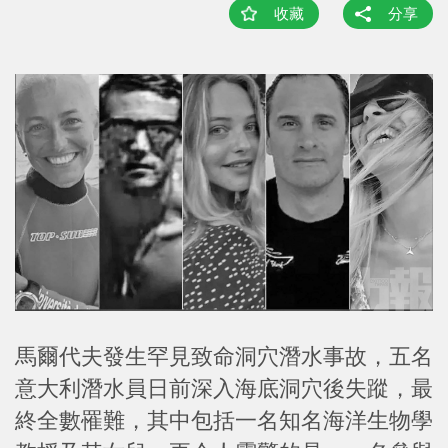
收藏
分享
馬爾代夫發生罕見致命洞穴潛水事故，五名
意大利潛水員日前深入海底洞穴後失蹤，最
終全數罹難，其中包括一名知名海洋生物學