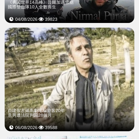
《勇闖世界14高峰》普爾加遇雪崩
國際登山隊10人全數喪生
04/08/2026
39823
自建假古羅馬劇場騙遊客20年
意男遭法院判囚28個月
06/08/2026
39588