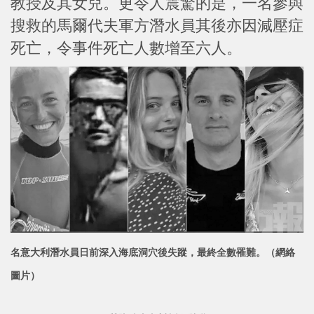
教授及其女兒。更令人震驚的是，一名參與
搜救的馬爾代夫軍方潛水員其後亦因減壓症
死亡，令事件死亡人數增至六人。
名意大利潛水員日前深入海底洞穴後失蹤，最終全數罹
難。（網絡
圖片）