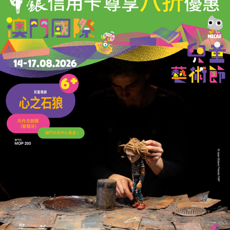
老撾七名淘金村民受困洞穴10天
五人生還獲救兩人仍失蹤
31/05/2026
34998