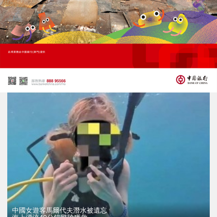
馬爾代夫嚴重洞穴潛水意外
意大利教授母女等五人葬身60米海底
18/05/2026
26699
中國女遊客馬爾代夫潛水被遺忘