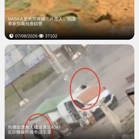
NASA火星舊照再掀「外星人」熱議
專家指屬視覺錯覺
07/08/2026
37102
烏攤販遭無人機追逐近40秒
近距離爆炸後奇蹟生還