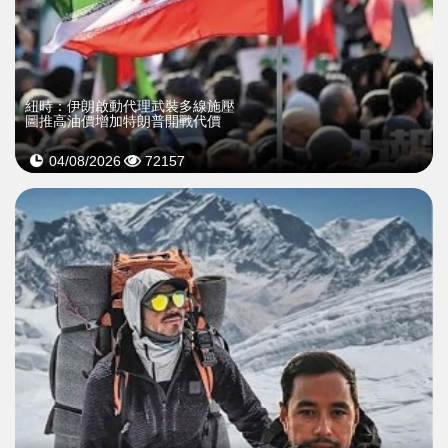
紐時：伊朗啟動代理武裝多線施壓
圖推高油價增加特朗普開戰代價
04/08/2026
72157