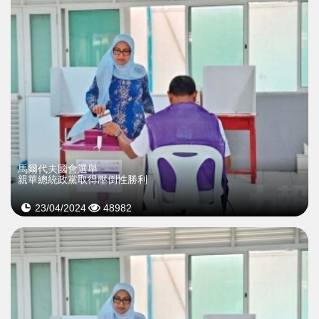
馬爾代夫國會選舉
親華總統政黨取得壓倒性勝利
23/04/2024
48982