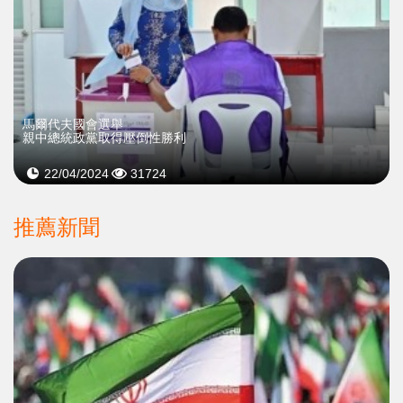
馬爾代夫國會選舉
親中總統政黨取得壓倒性勝利
22/04/2024
31724
推薦新聞