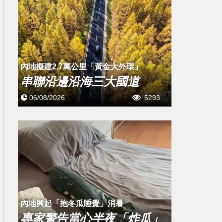
內地擬建2.7萬公里「黃金大外環」
串聯沿邊沿海三大國道
06/08/2026
5293
內地興起「抱冬瓜睡覺」消暑
專家警告當心半夜「炸瓜」