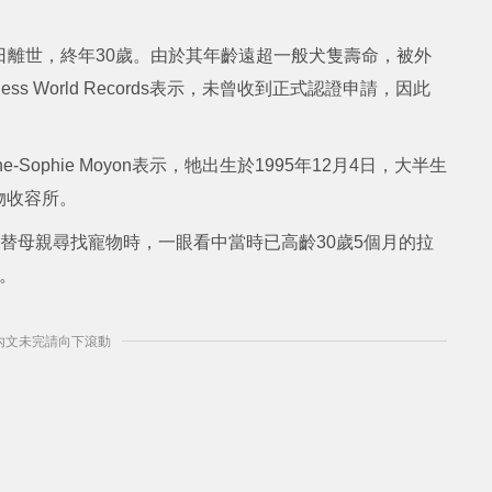
近日離世，終年30歲。由於其年齡遠超一般犬隻壽命，被外
s World Records表示，未曾收到正式認證申請，因此
ophie Moyon表示，牠出生於1995年12月4日，大半生
物收容所。
到收容所替母親尋找寵物時，一眼看中當時已高齡30歲5個月的拉
。
] 內文未完請向下滾動