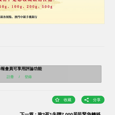
力報會員可享用評論功能
註冊
/
登錄
收藏
分享
下一篇 : 致2死1失聯7,000居民緊急轉移