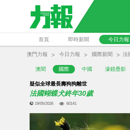
首頁
即時新聞
今日力報
澳門力報
今日力報
國際新聞
法
澳聞
國際
中國
濠鏡疊影
疑似全球最長壽狗狗離世
法國蝴蝶犬終年30歲
19/05/2026
60141