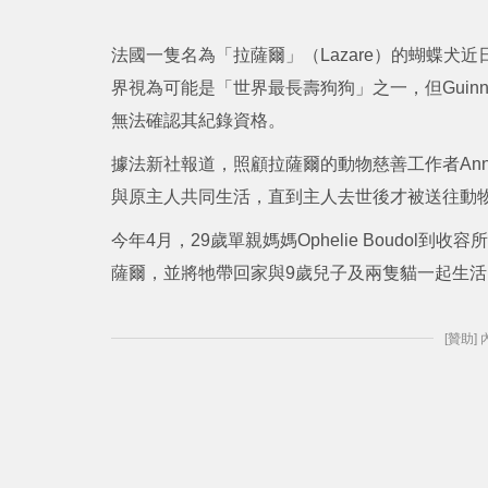
法國一隻名為「拉薩爾」（Lazare）的蝴蝶犬
界視為可能是「世界最長壽狗狗」之一，但Guinnes
無法確認其紀錄資格。
據法新社報道，照顧拉薩爾的動物慈善工作者Anne-S
與原主人共同生活，直到主人去世後才被送往動
今年4月，29歲單親媽媽Ophelie Boudol
薩爾，並將牠帶回家與9歲兒子及兩隻貓一起生活
[贊助