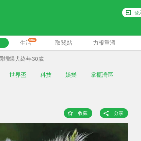
登
NEW
生活
取閱點
力報重溫
國蝴蝶犬終年30歲
世界盃
科技
娛樂
掌櫃灣區
收藏
分享