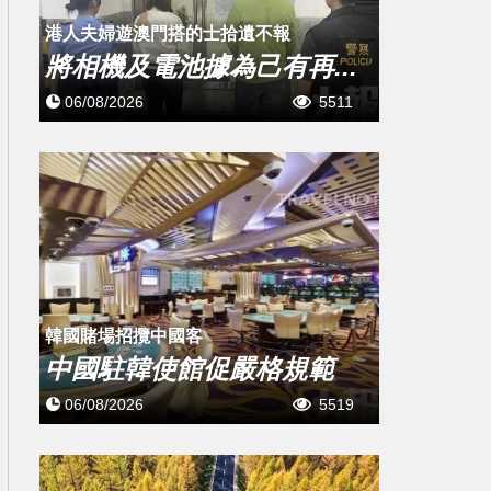
​港人夫婦遊澳門搭的士拾遺不報
將相機及電池據為己有再...
06/08/2026
5511
韓國賭場招攬中國客
中國駐韓使館促嚴格規範
06/08/2026
5519