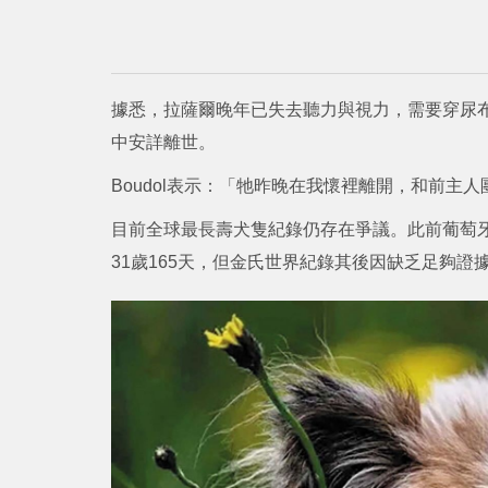
據悉，拉薩爾晚年已失去聽力與視力，需要穿尿
中安詳離世。
Boudol表示：「牠昨晚在我懷裡離開，和前主
目前全球最長壽犬隻紀錄仍存在爭議。此前葡萄牙
31歲165天，但金氏世界紀錄其後因缺乏足夠