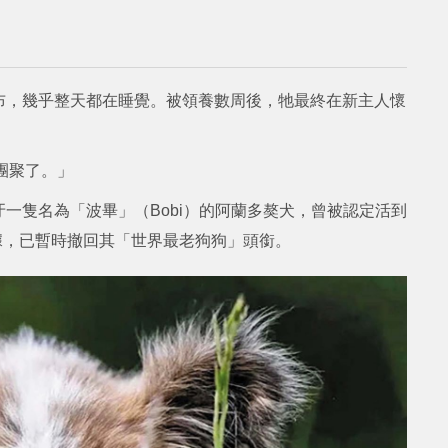
布，幾乎整天都在睡覺。被領養數周後，牠最終在新主人懷
人團聚了。」
一隻名為「波畢」（Bobi）的阿蘭多獒犬，曾被認定活到
證據，已暫時撤回其「世界最老狗狗」頭銜。